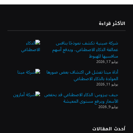
«تاسي» يستهل جلسة الأربعاء بارتفاع طفيف
الأكثر قراءة
مدعومًا بالبنوك والمواد الأساسية
شركة صينية تكشف نموذجًا ينافس
عمالقة الذكاء الاصطناعي.. ويدفع أسهم
“السعودية للطاقة” تعلن نتائج النصف الأول من
منافسيها للهبوط
2026
يوليو 17, 2026
أداة ميتا تفشل في اكتشاف بعض صورها
المولدة بالذكاء الاصطناعي
النفط يرتد 1% بعد موجة بيع.. وغموض حرب
يوليو 11, 2026
أمريكا وإيران مستمر
جيف بيزوس: الذكاء الاصطناعي قد يخفض
الأسعار ويرفع مستوى المعيشة
يوليو 9, 2026
أرباح «أرامكو» تتجاوز التوقعات وترتفع 42 %
بالربع الثاني 2026
أحدث المقالات