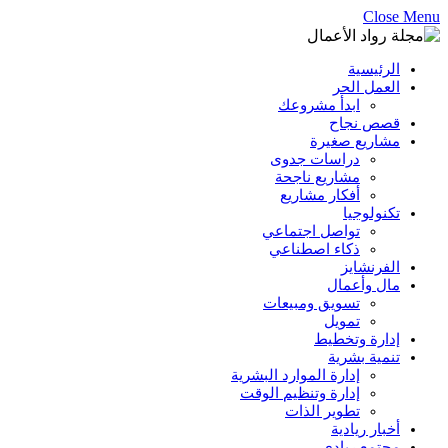
Close Menu
الرئيسية
العمل الحر
ابدأ مشروعك
قصص نجاح
مشاريع صغيرة
دراسات جدوى
مشاريع ناجحة
أفكار مشاريع
تكنولوجيا
تواصل اجتماعي
ذكاء اصطناعي
الفرنشايز
مال وأعمال
تسويق ومبيعات
تمويل
إدارة وتخطيط
تنمية بشرية
إدارة الموارد البشرية
إدارة وتنظيم الوقت
تطوير الذات
أخبار ريادية
مجتمع ريادي