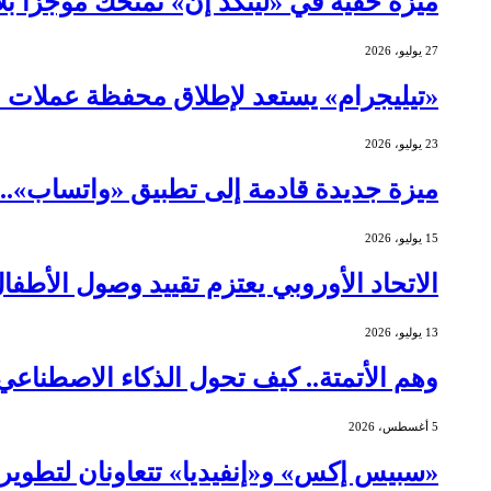
ميزة خفية في «لينكد إن» تمنحك موجزًا ب
27 يوليو، 2026
«تيليجرام» يستعد لإطلاق محفظة عملات 
23 يوليو، 2026
ميزة جديدة قادمة إلى تطبيق «واتساب»..
15 يوليو، 2026
الاتحاد الأوروبي يعتزم تقييد وصول الأطف
13 يوليو، 2026
وهم الأتمتة.. كيف تحول الذكاء الاصطنا
5 أغسطس، 2026
«سبيس إكس» و«إنفيديا» تتعاونان لتطوير ا