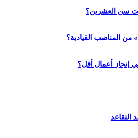
حت سن العشرين؟
د» من المناصب القيادية؟
ي إنجاز أعمال أقل؟
 التقاعد