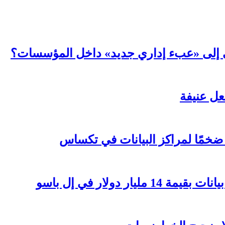
عي إلى «عبء إداري جديد» داخل المؤسسات؟
ر دولار في إل باسو