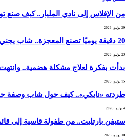
من الإفلاس إلى نادي المليار.. كيف صنع توماس جورني
29 يوليو، 2026
20 دقيقة يوميًا تصنع المعجزة.. شاب يجني أرباحًا بـ 462 ألف دولار من الشموع
23 يوليو، 2026
بدأت بفكرة لعلاج مشكلة هضمية.. وانتهت ببيع شركتها 
15 يوليو، 2026
طردته «نايكي».. كيف حول شاب وصفة جده 
4 يوليو، 2026
ستيفن بارتليت.. من طفولة قاسية إلى قائمة
30 يونيو، 2026