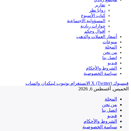
تقارير
زوايا نظر
كتاب الأسبوع
المسؤولية الاجتماعية
حوارات ريادية
أقوال وحكم
أسعار العملات والذهب
منوعات
المجلة
من نحن
اتصل بنا
فيديو
الشروط والأحكام
سياسة الخصوصية
فيسبوك
X (Twitter)
الانستغرام
يوتيوب
لينكدإن
واتساب
الخميس, أغسطس 6, 2026
المجلة
من نحن
اتصل بنا
فيديو
الشروط والأحكام
سياسة الخصوصية