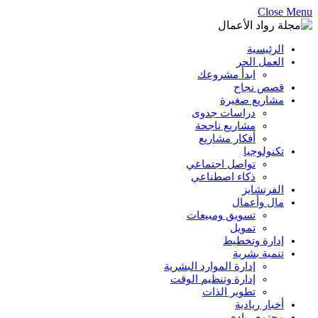
Close Menu
الرئيسية
العمل الحر
ابدأ مشروعك
قصص نجاح
مشاريع صغيرة
دراسات جدوى
مشاريع ناجحة
أفكار مشاريع
تكنولوجيا
تواصل اجتماعي
ذكاء اصطناعي
الفرنشايز
مال وأعمال
تسويق ومبيعات
تمويل
إدارة وتخطيط
تنمية بشرية
إدارة الموارد البشرية
إدارة وتنظيم الوقت
تطوير الذات
أخبار ريادية
مجتمع ريادي