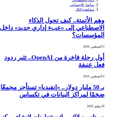
ذكاء الاصطناعي
تواصل الاجتماعي
مشاهدة الكل
وهم الأتمتة.. كيف تحول الذكاء
الاصطناعي إلى «عبء إداري جديد» داخل
المؤسسات؟
5 أغسطس، 2026
أول رحلة فاخرة من OpenAI.. تثير ردود
فعل عنيفة
4 أغسطس، 2026
بـ 50 مليار دولار.. «إنفيديا» تستأجر مجمعًا
ضخمًا لمراكز البيانات في تكساس
29 يوليو، 2026
«ميتا» و«بلاك روك» تتعاونان لإنشاء مركز