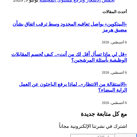
أحدث المقالات
وزير الاستثمار: الموافقة على رخصة
مزاولة الأنشطة المالية عابرة الحدود
«البيتكوين» يواصل تعافيه المحدود وسط ترقب اتفاق بشأن
تطوير للبيئة الاستثمارية
مضيق هرمز
6 أغسطس، 2026
الذهب يسجل أعلى مستوى في أسبوعين
بدعم من تراجع الدولار
«قل لي ماذا تسأل أقل لك من أنت».. كيف تُحسم المقابلات
الوظيفية بأسئلة المرشحين؟
6 أغسطس، 2026
الدولار الأمريكي يتراجع قرب أدنى
مستوياته في ستة أسابيع وسط تفاؤل
«الاستقالة من الانتظار».. لماذا يرفع الباحثون عن العمل
بشأن الشرق الأوسط
الراية البيضاء؟
6 أغسطس، 2026
أسعار النفط تواصل التراجع للجلسة الثالثة
مع كل متابعة جديدة
مع ترقب تطورات الوساطة بشأن الحرب
اشترك في نشرتنا الإلكترونية مجاناً