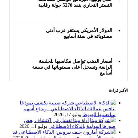
التستر التجاري ينفذ 5270 جولة رقابية
الدولار الأمريكي يستقر قرب أدنى
مستوياته في ستة أسابيع
أسعار الذهب تواصل مكاسبها للجلسة
الرابعة وتسجل أعلى مستوياتها في سبعة
أسابيع
الأكثر قراءة
أسعار النفط ترتفع وسط ترقب نتائج
المحادثات بشأن مضيق هرمز
شركة صينية تكشف نموذجًا
ينافس عمالقة الذكاء الاصطناعي.. ويدفع أسهم
منافسيها للهبوط
يوليو 17, 2026
أداة ميتا تفشل في اكتشاف بعض
«طيران الرياض» يدشن أولى رحلاته إلى
صورها المولدة بالذكاء الاصطناعي
يوليو 11, 2026
مومباي ويضيف الوجهة التشغيلية الثامنة
جيف بيزوس: الذكاء الاصطناعي قد
يخفض الأسعار ويرفع مستوى المعيشة
يوليو 9, 2026