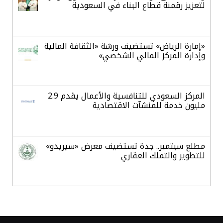
لتعزيز رقمنة قطاع البناء في السعودية
«إمارة الرياض» تستضيف ورشة «الثقافة المالية
وإدارة المركز المالي الشخصي»
المركز السعودي للتنافسية والأعمال يقدم 2.9
مليون خدمة للمنشآت الاقتصادية
مطلع سبتمبر.. جدة تستضيف معرض «سيريدو»
للتطوير والتملك العقاري
خلال يوليو.. البرنامج الوطني لمكافحة التستر
التجاري ينفذ 5270 جولة رقابية