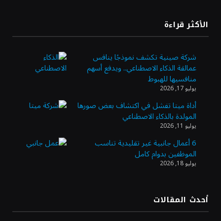
الدولار الأمريكي يستقر قرب أدنى مستوياته
الأكثر قراءة
في ستة أسابيع
شركة صينية تكشف نموذجًا ينافس
عمالقة الذكاء الاصطناعي.. ويدفع أسهم
أسعار الذهب تواصل مكاسبها للجلسة الرابعة
منافسيها للهبوط
وتسجل أعلى مستوياتها في سبعة أسابيع
يوليو 17, 2026
أداة ميتا تفشل في اكتشاف بعض صورها
المولدة بالذكاء الاصطناعي
أسعار النفط ترتفع وسط ترقب نتائج المحادثات
يوليو 11, 2026
بشأن مضيق هرمز
6 أعمال جانبية غير تقليدية تناسب
الموظفين بدوام كامل
يوليو 18, 2026
«طيران الرياض» يدشن أولى رحلاته إلى مومباي
ويضيف الوجهة التشغيلية الثامنة
أحدث المقالات
وزير الاستثمار: الموافقة على رخصة مزاولة