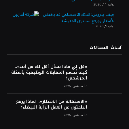
أسعار النفط تواصل التراجع للجلسة الثالثة مع
يوليو 11, 2026
ترقب تطورات الوساطة بشأن الحرب
جيف بيزوس: الذكاء الاصطناعي قد يخفض
الأسعار ويرفع مستوى المعيشة
يوليو 9, 2026
أرباح «تمكين» ترتفع إلى 28.1 مليون ريال في
الربع الثاني مدعومة بنمو قطاع الأفراد
أحدث المقالات
«تاسي» يستهل جلسة الأربعاء بارتفاع طفيف
مدعومًا بالبنوك والمواد الأساسية
«قل لي ماذا تسأل أقل لك من أنت»..
كيف تُحسم المقابلات الوظيفية بأسئلة
المرشحين؟
6 أغسطس، 2026
«الاستقالة من الانتظار».. لماذا يرفع
الباحثون عن العمل الراية البيضاء؟
6 أغسطس، 2026