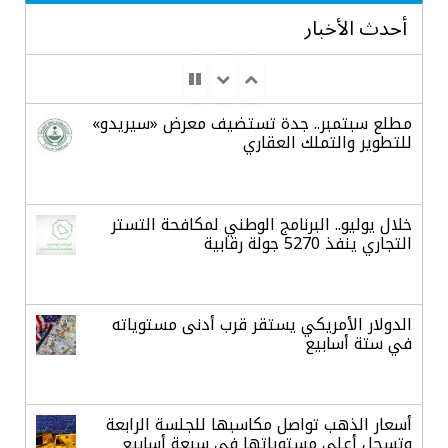
أحدث الأخبار
مطلع سبتمبر.. جدة تستضيف معرض «سيريدو»
للتطوير والتملك العقاري
خلال يوليو.. البرنامج الوطني لمكافحة التستر
التجاري ينفذ 5270 جولة رقابية
الدولار الأمريكي يستقر قرب أدنى مستوياته
في ستة أسابيع
أسعار الذهب تواصل مكاسبها للجلسة الرابعة
وتسجل أعلى مستوياتها في سبعة أسابيع