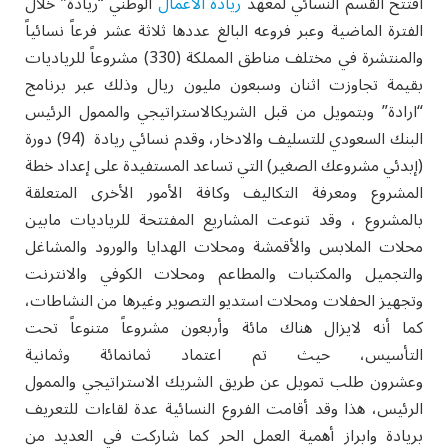
افتتح القسم النسائي لمعهد
ريادة الاعمال
الوطني “ريادة” خلال
الفترة الماضية وعبر فروعه البالغ عددها ثلاثة عشر فرعاً نسائياً
والمنتشرة في مختلف مناطق المملكة (330) مشروعاً للرياديات
بقيمة تجاوزت اثنان وسبعون مليون ريال وذلك عبر برنامج
“ارادة” وبتمويل من قبل الشريكالاستراتيجي والممول الرئيس
البنك السعودي للتسليف والادخار، وقدم نسائي ريادة (94) دورة
(إبدئي مشروعك الصغير) التي تساعد المستفيدة على إعداد خطة
المشروع ومعرفة التكاليف وكافة الأمور الأخرى المتعلقة
بالمشروع ، وقد تنوعت المشاريع المفتتحة للرياديات مابين
محلات الملابس والأقمشة ومحلات الهدايا والورود والمشاغل
والتجميل والمكتبات والمطاعم ومحلات الكوفي والانترنت
وتجهيز الحفلات ومحلات استديو التصوير وغيرها من النشاطات،
كما أنه لايزال هناك مائة وأربعون مشروعاً متنوعاً تحت
التأسيس، حيث تم اعتماد ثمانمائة وثمانية
وعشرون طلب تمويل عن طريق الشريك الاستراتيجي والممول
الرئيس، هذا وقد أقامت الفروع النسائية عدة لقاءات للتعريف
بريادة وابراز أهمية العمل الحر كما شاركت في العديد من