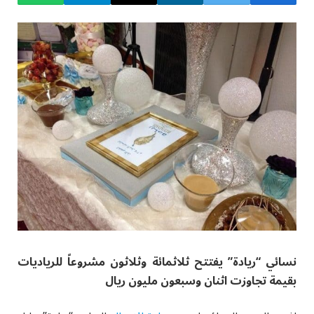
نسائي “ريادة” يفتتح ثلاثمائة وثلاثون مشروعاً للرياديات
بقيمة تجاوزت اثنان وسبعون مليون ريال