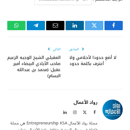
فيسبوك
تويتر
لينكدإن
البريد
تيلقرام
واتساب
الإلكتروني
السابق
التالي
لا أضع حدودا لأحلامي ولا
العقيلي الشيخ الوجيه الزعيم
أعترف بكلمة حدود
صاحب الأيادي البيضاء أمير
عقيل: (محمد بن عبدالله
البسام)
رواد الأعمال
فيسبوك
X
الانستغرام
لينكدإن
(Twitter)
مجلة رواد الأعمال Entrepreneurship KSA هي مجلة
فاعلة في مجال التوعية بثقافة ريادة الأعمال وتطوير