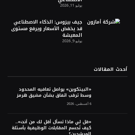
يوليو 11, 2026
الدولار الأمريكي يتراجع قرب أدنى مستوياته
في ستة أسابيع وسط تفاؤل بشأن الشرق
الأوسط
جيف بيزوس: الذكاء الاصطناعي
قد يخفض الأسعار ويرفع مستوى
المعيشة
أسعار النفط تواصل التراجع للجلسة الثالثة مع
يوليو 9, 2026
ترقب تطورات الوساطة بشأن الحرب
أحدث المقالات
«البيتكوين» يواصل تعافيه المحدود
وسط ترقب اتفاق بشأن مضيق هرمز
6 أغسطس، 2026
«قل لي ماذا تسأل أقل لك من أنت»..
كيف تُحسم المقابلات الوظيفية بأسئلة
المرشحين؟