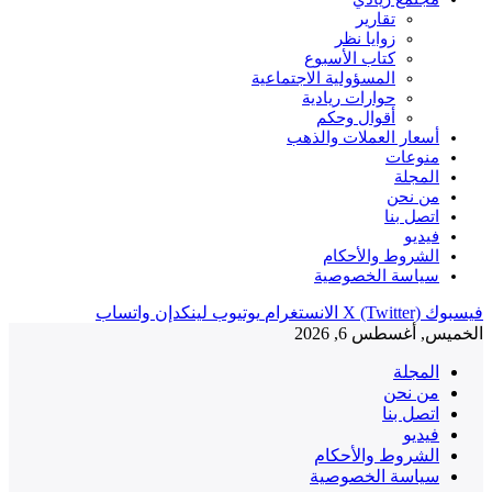
تقارير
زوايا نظر
كتاب الأسبوع
المسؤولية الاجتماعية
حوارات ريادية
أقوال وحكم
أسعار العملات والذهب
منوعات
المجلة
من نحن
اتصل بنا
فيديو
الشروط والأحكام
سياسة الخصوصية
فيسبوك
X (Twitter)
الانستغرام
يوتيوب
لينكدإن
واتساب
الخميس, أغسطس 6, 2026
المجلة
من نحن
اتصل بنا
فيديو
الشروط والأحكام
سياسة الخصوصية