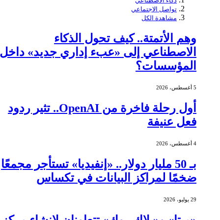
ذكاء الاصطناعي
تواصل الاجتماعي
مشاهدة الكل
وهم الأتمتة.. كيف تحول الذكاء
الاصطناعي إلى «عبء إداري جديد» داخل
المؤسسات؟
5 أغسطس، 2026
أول رحلة فاخرة من OpenAI.. تثير ردود
فعل عنيفة
4 أغسطس، 2026
بـ 50 مليار دولار.. «إنفيديا» تستأجر مجمعًا
ضخمًا لمراكز البيانات في تكساس
29 يوليو، 2026
«ميتا» و«بلاك روك» تتعاونان لإنشاء مركز