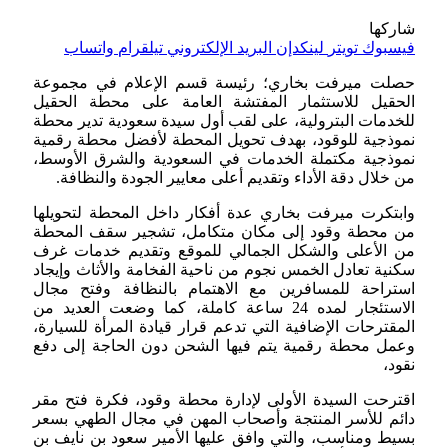
شاركها
فيسبوك
تويتر
لينكدإن
البريد الإلكتروني
تيلقرام
واتساب
حصلت ميرفت بخاري؛ رئيسة قسم الإعلام في مجموعة
الحقيل للاستثمار المفتشة العامة على محطة الحقيل
للخدمات البترولية، على لقب أول سيدة سعودية تدير محطة
نموذجية للوقود، بهدف تحويل المحطة لأفضل محطة رقمية
نموذجية مكتملة الخدمات في السعودية والشرق الأوسط،
من خلال دقة الأداء وتقديم أعلى معايير الجودة والنظافة.
وابتكرت ميرفت بخاري عدة أفكار داخل المحطة لتحويلها
من محطة وقود إلى مكان متكامل، تشجير سقف المحطة
من الأعلى والشكل الجمالي للموقع وتقديم خدمات غرف
سكنية تعادل الخمس نجوم من ناحية الفخامة والأثاث وإيجاد
استراحة للمسافرين مع الاهتمام بالنظافة وفتح مجال
الاستئجار لمده 24 ساعة كاملة، كما وضعت العديد من
المقترحات الإضافية التي تدعم قرار قيادة المرأة للسيارة،
وعمل محطة رقمية يتم فيها الشحن دون الحاجة إلى دفع
نقود،
اقترحت السيدة الأولى لإدارة محطة وقود، فكرة فتح مقر
دائم للأسر المنتجة وأصحاب المهن في مجال الطهي بسعر
بسيط ومناسب، والتي وافق عليها الأمير سعود بن نايف بن