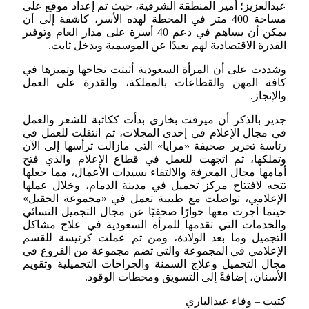
عبدالعزيز؛ أمير المنطقة الشرقية، حيث تم إعداد موقع على
مساحة 400 متر في المحطة لهذه الأسر، كاشفة إلى أن
يمكن أن يساهم في دعم 40 أسرة على مدار العام وتوفير
القدرة الاقتصادية لهم بعيدًا عن الموسمية وبدخل ثابت.
وشددت على أن المرأة السعودية أثبتت نجاحها وتميزها في
كافة المهن والقطاعات بالمملكة، والقدرة على العمل
والإنجاز.
جدير بالذكر أن ميرفت بخاري بدأت ككاتبة للشعر والعمل
في مجال الإعلام في إحدى المجلات، ثم انتقلت للعمل في
رئاسة تحرير صحيفة «مرايا» التي مازالت ترأسها إلى الآن
وتملكها، ثم اتجهت للعمل في قطاع الإعلام والذي فتح
أمامها مجال المعرفة والالتقاء بسيدات الأعمال، مما جعلها
تتجه لافتتاح مركز تجميل في مدينة الدمام، وخلال عملها
الإعلامي، تواصلت مع طبيبة تعمل في «مجموعة الحقيل»
حينما أجرت معها حوارًا صحفيًا عن مجال التجميل النسائي
والخدمات التي تقدمها للمرأة السعودية في علاج مشاكل
التجميل وما بعد الولادة، ومن ثم عملت كرئيسة للقسم
الإعلامي في المجموعة والتي تضم مجموعة من الفروع في
مجال التجميل وعلاج السمنة والجراحات التجميلية وتقويم
الأسنان، إضافةً إلى التسويق ومحطات الوقود.
كتبت – وفاء عبدالباري