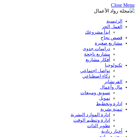
Close Menu
الرئيسية
العمل الحر
ابدأ مشروعك
قصص نجاح
مشاريع صغيرة
دراسات جدوى
مشاريع ناجحة
أفكار مشاريع
تكنولوجيا
تواصل اجتماعي
ذكاء اصطناعي
الفرنشايز
مال وأعمال
تسويق ومبيعات
تمويل
إدارة وتخطيط
تنمية بشرية
إدارة الموارد البشرية
إدارة وتنظيم الوقت
تطوير الذات
أخبار ريادية
مجتمع ريادي