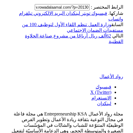
الرابط المختصر :
شاركها.
فيسبوك
تويتر
لينكدإن
البريد الإلكتروني
تيلقرام
واتساب
السابق
وزارة العمل تنظم اللقاء الأول لتوظيف 100 من
مستفيدات الضمان الاجتماعي
التالي
62ألف ريال أرباحًا من مشروع صناعة الحلاوة
القطنية
رواد الأعمال
فيسبوك
X (Twitter)
الانستغرام
لينكدإن
مجلة رواد الأعمال Entrepreneurship KSA هي مجلة فاعلة
في مجال التوعية بثقافة ريادة الأعمال وتطوير الفرص
الوظيفيّة المتنوّعة للشباب والشابّات في المؤسّسات
الصغيرة والمتوسطة الحجم، وهي الدعامة الأساسيّة لتفعيل