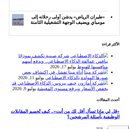
«طيران الرياض» يدشن أولى رحلاته إلى
مومباي ويضيف الوجهة التشغيلية الثامنة
الأكثر قراءة
وزير الاستثمار: الموافقة على رخصة
مزاولة الأنشطة المالية عابرة الحدود
شركة صينية تكشف نموذجًا
تطوير للبيئة الاستثمارية
ينافس عمالقة الذكاء الاصطناعي.. ويدفع أسهم
منافسيها للهبوط
يوليو 17, 2026
أداة ميتا تفشل في اكتشاف بعض
الذهب يسجل أعلى مستوى في أسبوعين
صورها المولدة بالذكاء الاصطناعي
يوليو 11, 2026
بدعم من تراجع الدولار
جيف بيزوس: الذكاء الاصطناعي قد
يخفض الأسعار ويرفع مستوى المعيشة
يوليو 9, 2026
أحدث المقالات
الدولار الأمريكي يتراجع قرب أدنى
مستوياته في ستة أسابيع وسط تفاؤل
«قل لي ماذا تسأل أقل لك من أنت».. كيف تُحسم المقابلات
بشأن الشرق الأوسط
الوظيفية بأسئلة المرشحين؟
6 أغسطس، 2026