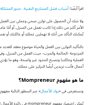
اقرأ أيضًا:
أسباب فشل المشاريع التقنية.. جذور المشكلة
ولا شك أن الحصول على توازن صحي وعملي بين العمل وا
الأمر أكثر من ذلك إذا كانت تعمل من المنزل، أو أمًا ع
يُمكنك التأكد من أنك لا تهملين عملكِ أو عائلتك أو نف
بالتأكيد التوازن بين العمل والحياة موضوع معقد للعدي
المزدوجة -الجائحة والحرب- حيث العمل من المنزل، وفي 
العملية وعائلتنا وتصبح الحدود غير واضحة، وهو ما يؤدي ب
أعمال فأنت تريدين أيضًا التركيز على عملك.
ما هو مفهوم Mompreneur؟
ونستعرض في «
رواد الأعمال
» عبر السطور التالية مفهوم Mompreneur، وذلك على النحو التالي
يُمكن اختصار مفهوم reneur