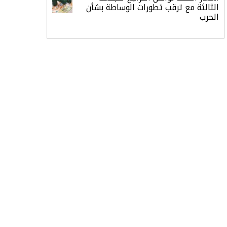
الثالثة مع ترقب تطورات الوساطة بشأن
الحرب
أرباح «تمكين» ترتفع إلى 28.1 مليون
ريال في الربع الثاني مدعومة بنمو قطاع
الأفراد
«تاسي» يستهل جلسة الأربعاء بارتفاع
طفيف مدعومًا بالبنوك والمواد الأساسية
“السعودية للطاقة” تعلن نتائج النصف
الأول من 2026
النفط يرتد 1% بعد موجة بيع.. وغموض
حرب أمريكا وإيران مستمر