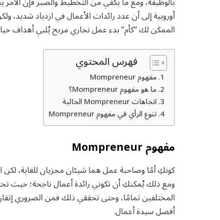
بالوظيفة، ومع ما يكفي من التخطيط والصبر فإن الأمر 
أوروبية إلى أن عدد رائدات الأعمال في ازدياد شديد، و
الممكن لك “كأم” بدء عمل تجاري مربح يُلبي أهداف حيا
فهرس المحتوي
مفهوم Mompreneur
ما هو مفهوم Mompreneur؟
اتجاهات Mompreneur الحالية
تنوع الرأي في مفهوم Mompreneur
مفهوم Mompreneur
كونكِ أمًا وصاحبة عمل هما شيئان مجزيان للغاية، لكن
ومع ذلك يُمكنكِ أن تكوني رائدة أعمال ناجحة؛ حيث تحت
أفضل سيدة أعمال.