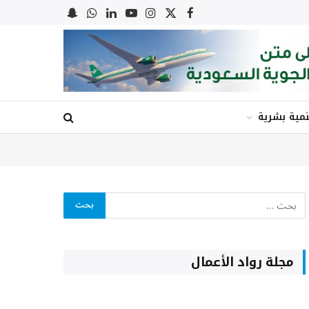
X
فيسبوك
الانستغرام
يوتيوب
لينكدإن
واتساب
Snapchat
(Twitter)
نمية بشرية
مجلة رواد الأعمال