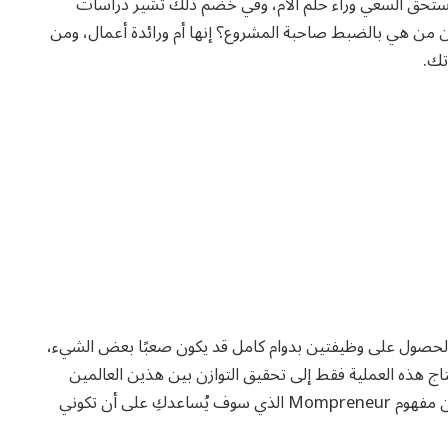
يستحق السعي وراء حلم الأم، وفي خضم ذلك تُشير دراسات
لكن من هي بالضبط صاحبة المشروع؟ إنها أم ورائدة أعمال، ومن
تك.
 الحصول على وظيفتين بدوام كامل قد يكون صعبًا بعض الشيء،
اج هذه العملية فقط إلى تحقيق التوازن بين هذين العالمين
المختلفين تمامًا، وحتى تحققي ذلك فمن الضروري إتقان مفهوم Mompreneur الذي سوف يُساعدكِ على أن تكوني