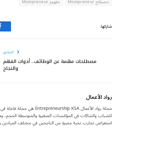
مصطلح Mompreneur
مفهوم Mompreneur
شاركها.
ف
السابق
مصطلحات مهمة عن الوظائف.. أدوات الفهم
والنجاح
رواد الأعمال
مجلة رواد الأعمال eurship KSA
للشباب والشابّات في المؤسّسات الصغيرة والمتوسطة الحجم، وهي 
استعراض تجارب نخبة مميزة من الناجحين في مختلف الميادين واس