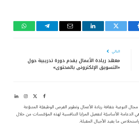
يسبوك
تويتر
لينكدإن
البريد
تيلقرام
واتساب
الإلكتروني
التالي
معهد ريادة الأعمال يقدم دورة تدريبية حول
«التسويق الإلكتروني بالمحتوى»
X
فيسبوك
الانستغرام
لينكدإن
(Twitter)
Entrepren هي مجلة فاعلة في مجال التوعية بثقافة ريادة الأعمال وتطوير الفرص الوظيفيّة المتنوّعة
الدعامة الأساسيّة لتفعيل المزايا التنافسية لهذه المؤسّسات من خلال
تخلاص ما يفيد الأجيال المقبلة.