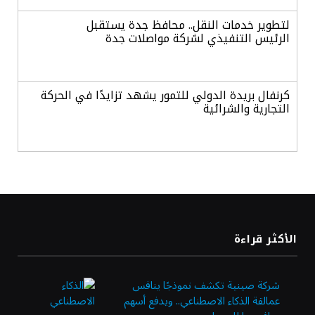
لتطوير خدمات النقل.. محافظ جدة يستقبل
الرئيس التنفيذي لشركة مواصلات جدة
كرنفال بريدة الدولي للتمور يشهد تزايدًا في الحركة
التجارية والشرائية
الدولار الأمريكي يرتفع هامشيًا مع ترقب بيانات
التضخم وأسعار الفائدة
أسعار الذهب تتراجع بفعل جني الأرباح وترقب
الأكثر قراءة
بيانات التضخم الأمريكية
شركة صينية تكشف نموذجًا ينافس
عمالقة الذكاء الاصطناعي.. ويدفع أسهم
أسعار النفط ترتفع وسط استمرار الغموض بشأن