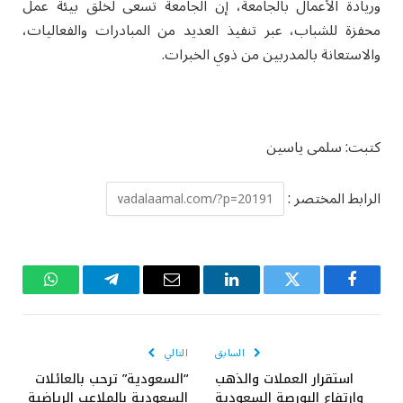
وريادة الأعمال بالجامعة، إن الجامعة تسعى لخلق بيئة عمل
محفزة للشباب، عبر تنفيذ العديد من المبادرات والفعاليات،
والاستعانة بالمدربين من ذوي الخبرات.
كتبت: سلمى ياسين
الرابط المختصر :
فيسبوك
تويتر
لينكدإن
البريد
تيلقرام
واتساب
الإلكتروني
السابق
التالي
استقرار العملات والذهب
“السعودية” ترحب بالعائلات
وارتفاع البورصة السعودية
السعودية بالملاعب الرياضية