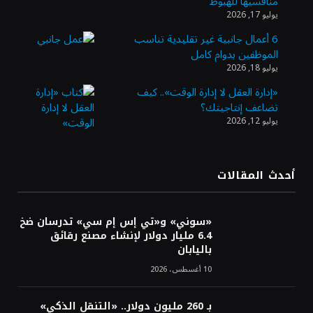
منافسيها للهبوط
إعادة فتح مضيق هرمز
يوليو 17, 2026
6 أعمال جانبية غير تقليدية تناسب
الموظفين بدوام كامل
10 ملايين ريال لتمكين رواد الأعمال في قطاع
يوليو 18, 2026
الاستثمار الاجتماعي
«إدارة العقل لا إدارة الوقت».. كيف
تضاعف إنتاجيتك؟
يوليو 12, 2026
«بنك الرياض» يُغلق طرح صكوك الشريحة الأولى
بقيمة 10 مليارات ريال
أحدث المقالات
Fitting تغلق جولة استثمارية بـ1.1 مليون دولار
لتعزيز رقمنة قطاع البناء في السعودية
«سوني» و«تي إس إم سي» تدرسان ضخ
6.4 مليار دولار لإنشاء مصنع رقائق
باليابان
10 أغسطس، 2026
بـ 260 مليون دولار.. «التنقل الذكي»