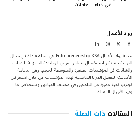
في ختام التعاملات
رواد الأعمال
فيسبوك
X
الانستغرام
لينكدإن
(Twitter)
مجلة رواد الأعمال Entrepreneurship KSA هي مجلة فاعلة في مجال
التوعية بثقافة ريادة الأعمال وتطوير الفرص الوظيفيّة المتنوّعة للشباب
والشابّات في المؤسّسات الصغيرة والمتوسطة الحجم، وهي الدعامة
الأساسيّة لتفعيل المزايا التنافسية لهذه المؤسّسات من خلال استعراض
تجارب نخبة مميزة من الناجحين في مختلف الميادين واستخلاص ما
يفيد الأجيال المقبلة.
المقالات
ذات الصلة