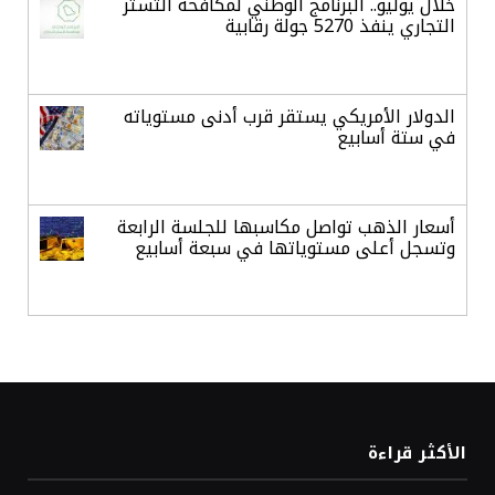
خلال يوليو.. البرنامج الوطني لمكافحة التستر
التجاري ينفذ 5270 جولة رقابية
الدولار الأمريكي يستقر قرب أدنى مستوياته
في ستة أسابيع
أسعار الذهب تواصل مكاسبها للجلسة الرابعة
وتسجل أعلى مستوياتها في سبعة أسابيع
أسعار النفط ترتفع وسط ترقب نتائج المحادثات
بشأن مضيق هرمز
«طيران الرياض» يدشن أولى رحلاته إلى مومباي
الأكثر قراءة
ويضيف الوجهة التشغيلية الثامنة