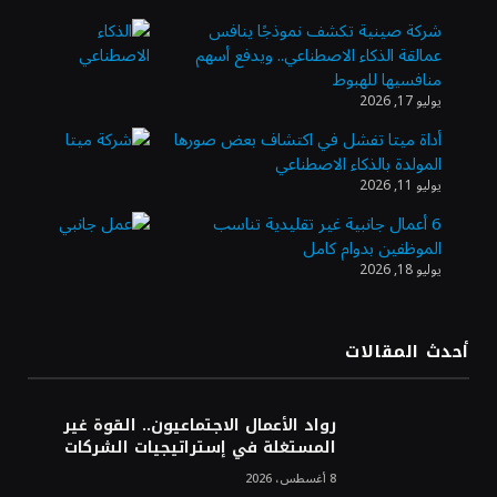
شركة صينية تكشف نموذجًا ينافس
عمالقة الذكاء الاصطناعي.. ويدفع أسهم
وزير الاستثمار: الموافقة على رخصة مزاولة
منافسيها للهبوط
الأنشطة المالية عابرة الحدود تطوير للبيئة
يوليو 17, 2026
الاستثمارية
أداة ميتا تفشل في اكتشاف بعض صورها
المولدة بالذكاء الاصطناعي
الذهب يسجل أعلى مستوى في أسبوعين بدعم
يوليو 11, 2026
من تراجع الدولار
6 أعمال جانبية غير تقليدية تناسب
الموظفين بدوام كامل
يوليو 18, 2026
الدولار الأمريكي يتراجع قرب أدنى مستوياته
في ستة أسابيع وسط تفاؤل بشأن الشرق
الأوسط
أحدث المقالات
أسعار النفط تواصل التراجع للجلسة الثالثة مع
ترقب تطورات الوساطة بشأن الحرب
رواد الأعمال الاجتماعيون.. القوة غير
المستغلة في إستراتيجيات الشركات
8 أغسطس، 2026