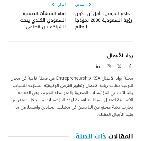
السابق
التالي
خادم الحرمين: نأمل أن تكون
لقاء المنشآت الصغيرة
رؤية السعودية 2030 نموذجا
السعودي الكندي يبحث
للعالم
الشراكة بين قطاعي
رواد الأعمال
فيسبوك
X
الانستغرام
لينكدإن
(Twitter)
مجلة رواد الأعمال Entrepreneurship KSA هي مجلة فاعلة في مجال
التوعية بثقافة ريادة الأعمال وتطوير الفرص الوظيفيّة المتنوّعة للشباب
والشابّات في المؤسّسات الصغيرة والمتوسطة الحجم، وهي الدعامة
الأساسيّة لتفعيل المزايا التنافسية لهذه المؤسّسات من خلال استعراض
تجارب نخبة مميزة من الناجحين في مختلف الميادين واستخلاص ما
يفيد الأجيال المقبلة.
المقالات
ذات الصلة