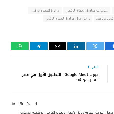
مبادرات مبادرة العطاء الرقمي
مبادرة العطاء الرقمي
رقمي عن بعد
ورش عمل مبادرة العطاء الرقمي
يسبوك
تويتر
لينكدإن
البريد
تيلقرام
واتساب
الإلكتروني
التالي
عيوب Google Meet.. التطبيق الأول في عصر
العمل عن بُعد
X
فيسبوك
الانستغرام
لينكدإن
(Twitter)
Entrepren هي مجلة فاعلة في مجال التوعية بثقافة ريادة الأعمال وتطوير الفرص الوظيفيّة المتنوّعة