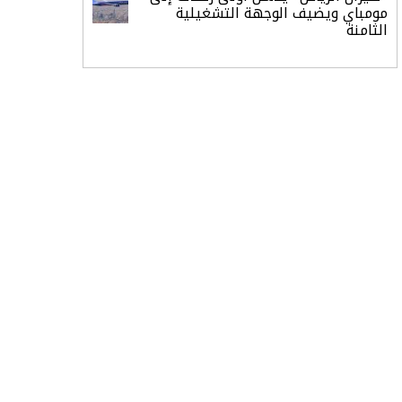
مومباي ويضيف الوجهة التشغيلية
الثامنة
وزير الاستثمار: الموافقة على رخصة
مزاولة الأنشطة المالية عابرة الحدود
تطوير للبيئة الاستثمارية
الذهب يسجل أعلى مستوى في
أسبوعين بدعم من تراجع الدولار
الدولار الأمريكي يتراجع قرب أدنى
مستوياته في ستة أسابيع وسط تفاؤل
بشأن الشرق الأوسط
أسعار النفط تواصل التراجع للجلسة
الثالثة مع ترقب تطورات الوساطة بشأن
الحرب