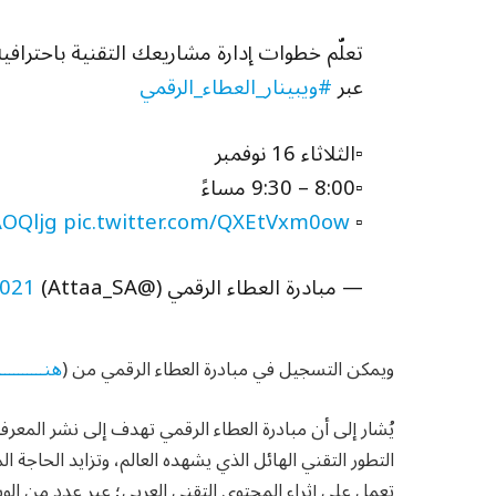
تعلّم خطوات إدارة مشاريعك التقنية باحتراف
عبر
#ويبينار_العطاء_الرقمي
▫️الثلاثاء 16 نوفمبر
▫️8:00 – 9:30 مساءً
AOQljg
pic.twitter.com/QXEtVxm0ow
▫️
— مبادرة العطاء الرقمي (@Attaa_SA)
2021
ويمكن التسجيل في مبادرة العطاء الرقمي من (
هنـــــــــــ
يُشار إلى أن مبادرة العطاء الرقمي تهدف إلى نشر المعر
التطور التقني الهائل الذي يشهده العالم، وتزايد الحاجة ا
تعمل على إثراء المحتوى التقني العربي؛ عبر عدد من الوس