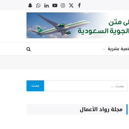
X
فيسبوك
الانستغرام
يوتيوب
لينكدإن
واتساب
Snapchat
(Twitter)
نمية بشرية
مجلة رواد الأعمال