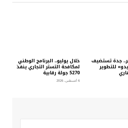
.. جدة تستضيف
خلال يوليو.. البرنامج الوطني
و» للتطوير
لمكافحة التستر التجاري ينفذ
اري
5270 جولة رقابية
6 أغسطس، 2026