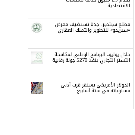
الاقتصادية
مطلع سبتمبر.. جدة تستضيف معرض
«سيريدو» للتطوير والتملك العقاري
خلال يوليو.. البرنامج الوطني لمكافحة
التستر التجاري ينفذ 5270 جولة رقابية
الدولار الأمريكي يستقر قرب أدنى
مستوياته في ستة أسابيع
أسعار الذهب تواصل مكاسبها للجلسة
الرابعة وتسجل أعلى مستوياتها في
سبعة أسابيع