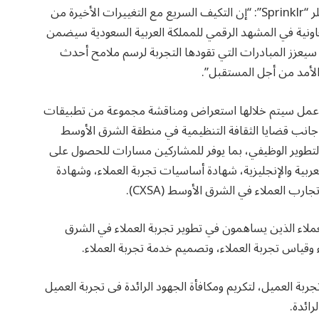
وقال هيثم الخطيب، نائب رئيس قسم في شركة سبرينكلر “Sprinklr”: “إن التكيف السريع مع التغييرات الأخيرة من
تعاونية في المشهد الرقمي للمملكة العربية السعودية سيضمن
 سيعزز المبادرات التي تقودها التجربة لرسم ملامح أحدث
الأمد من أجل المستقبل”.
يوم الثالث من المؤتمر غدا، سيتضمن 3 ورش عمل سيتم خلالها استعراض ومناقشة مجموعة من تطبيقات
لى جانب قضايا الثقافة التنظيمية في منطقة الشرق الأوسط
والتطوير الوظيفي، بما يوفر للمشاركين مسارات للحصول على
ربية والإنجليزية، شهادة أساسيات تجربة العملاء، وشهادة
 العملاء في الشرق الأوسط (CXSA).
اء الذين يساهمون في تطوير تجربة العملاء في الشرق
 وقياس تجربة العملاء، وتصميم خدمة تجربة العملاء.
ربة العميل، لتكريم ومكافأة الجهود الرائدة فى تجربة العميل
ائدة.