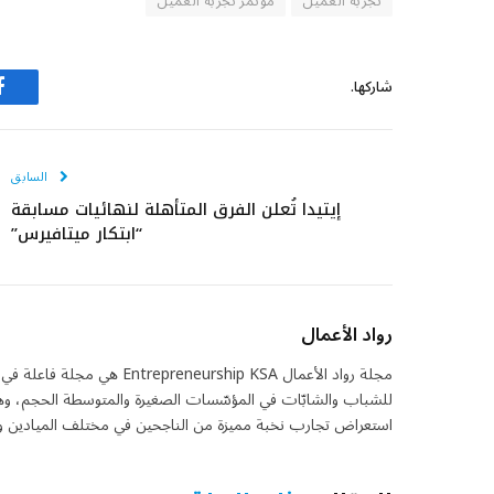
تجربة العميل
مؤتمر تجربة العميل
شاركها.
ف
السابق
إيتيدا تُعلن الفرق المتأهلة لنهائيات مسابقة
“ابتكار ميتافيرس”
رواد الأعمال
مجلة رواد الأعمال eurship KSA
للشباب والشابّات في المؤسّسات الصغيرة والمتوسطة الحجم، وهي 
استعراض تجارب نخبة مميزة من الناجحين في مختلف الميادين واس