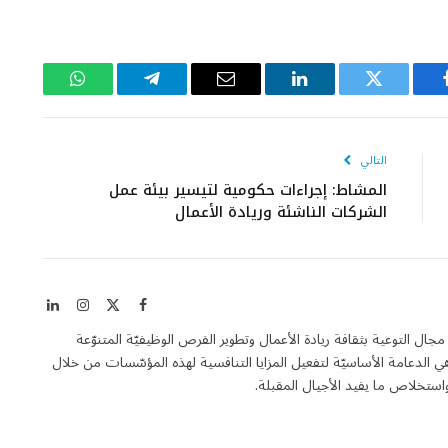
يسبوك
تويتر
لينكدإن
البريد
تيلقرام
واتساب
الإلكتروني
التالي
المشاط: إجراءات حكومية لتيسير بيئة عمل
الشركات الناشئة وريادة الأعمال
X
فيسبوك
الانستغرام
لينكدإن
(Twitter)
Entrepren هي مجلة فاعلة في مجال التوعية بثقافة ريادة الأعمال وتطوير الفرص الوظيفيّة المتنوّعة
الدعامة الأساسيّة لتفعيل المزايا التنافسية لهذه المؤسّسات من خلال
تخلاص ما يفيد الأجيال المقبلة.