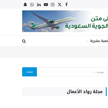
X
فيسبوك
الانستغرام
يوتيوب
لينكدإن
واتساب
Snapchat
(Twitter)
نمية بشرية
مجلة رواد الأعمال