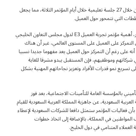
وجمع المؤتمر 48 متحدثأ من جميع أنحاء العالم، يتحدثون خلال 27 جلسة تعليمية خلال أيام المؤتمر الثلاثة، مما يجعل
خططات التي تتمحور حول العميل.
وأكد الدكتور فهد التويجري، مدير الشركة المنظمة للمؤتمر، أهمية مؤتمر تجربة العميل E3 لدول مجلس التعاون الخليجي
التمركز على العميل على المستوى العالمي، غير أن هناك
أنه على رغم أن التمركز حول العميل يعد مفهوما جديدا نسبيا
 شركاتهم وموظفيهم، فإن المستقبل يبدو مشرقا للغاية
على تسريع نمو قدرات الأفراد وتعزيز نجاحاتهم المهنية بشكل
أميني بالمؤسسة العامة للتأمينات الاجتماعية، بعد فوز
 العربية السعودية، عن جاهزية المملكة العربية السعودية للقيام
بأن فعاليات المؤتمر ستمثل دافعا للشركات السعودية لإعطاء
 المواطنين في المملكة، بالإضافة إلى اتخاذ خطوات
العملاء المتنامي في دول الخليج.