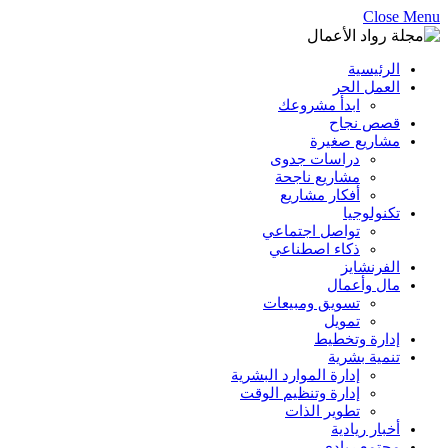
Close Menu
الرئيسية
العمل الحر
ابدأ مشروعك
قصص نجاح
مشاريع صغيرة
دراسات جدوى
مشاريع ناجحة
أفكار مشاريع
تكنولوجيا
تواصل اجتماعي
ذكاء اصطناعي
الفرنشايز
مال وأعمال
تسويق ومبيعات
تمويل
إدارة وتخطيط
تنمية بشرية
إدارة الموارد البشرية
إدارة وتنظيم الوقت
تطوير الذات
أخبار ريادية
مجتمع ريادي