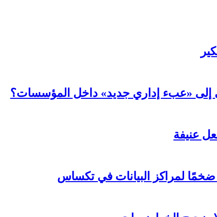
كير
عي إلى «عبء إداري جديد» داخل المؤسسات؟