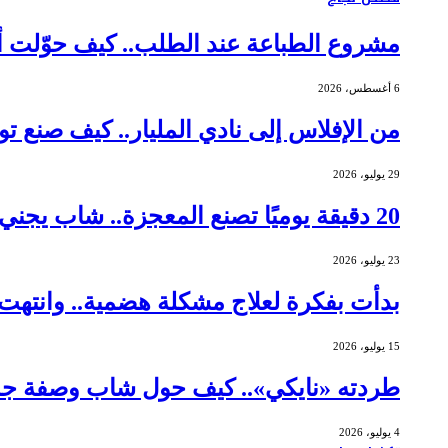
مشروع الطباعة عند الطلب.. كيف حوّلت أم عاملة م
6 أغسطس، 2026
من الإفلاس إلى نادي المليار.. كيف صنع توماس جورني
29 يوليو، 2026
20 دقيقة يوميًا تصنع المعجزة.. شاب يجني أرباحًا بـ 462 ألف دولار من الشموع
23 يوليو، 2026
بدأت بفكرة لعلاج مشكلة هضمية.. وانتهت ببيع شركتها 
15 يوليو، 2026
طردته «نايكي».. كيف حول شاب وصفة جده 
4 يوليو، 2026