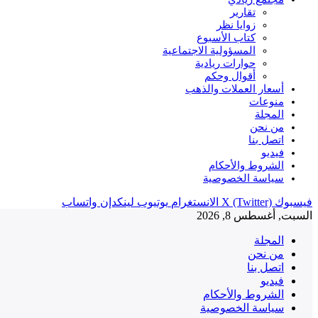
تقارير
زوايا نظر
كتاب الأسبوع
المسؤولية الاجتماعية
حوارات ريادية
أقوال وحكم
أسعار العملات والذهب
منوعات
المجلة
من نحن
اتصل بنا
فيديو
الشروط والأحكام
سياسة الخصوصية
فيسبوك
X (Twitter)
الانستغرام
يوتيوب
لينكدإن
واتساب
السبت, أغسطس 8, 2026
المجلة
من نحن
اتصل بنا
فيديو
الشروط والأحكام
سياسة الخصوصية