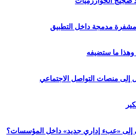
لا ضجيج الخوارزميات
مشفرة مدمجة داخل التطبيق
 وهذا ما ستضيفه
ال إلى منصات التواصل الاجتماعي
كير
عي إلى «عبء إداري جديد» داخل المؤسسات؟