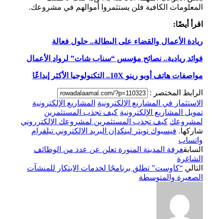
المعلومات الكافية فلن يستثمروا أموالهم في مشروعك.
اقرأ أيضًا:
ريادة الأعمال والقضاء على البطالة.. حلول فعالة
فوائد ريادية.. نصائح مؤسس “سناب شات” لرواد الأعمال
مواصفات هاتف أوبو رينو 10X.. التكنولوجيا الأكثر إبداعًا
الرابط المختصر :
الاستثمار في المشاريع الإلكترونية
المشاريع الإلكترونية
تمويل المشاريع الإلكترونية
كيف تجذب المستثمرين
لمشروعك
كيف تجذب المستثمرين لمشروعك الإلكترروني
شاركها.
فيسبوك
تويتر
لينكدإن
البريد الإلكتروني
تيلقرام
واتساب
السابق
غرفة المدينة المنورة تعلن عن عدد من الوظائف
الشاغرة
التالي
“كاوست” تطلق برنامجًا لخدمات الابتكار للمنشآت
الصغيرة والمتوسطة