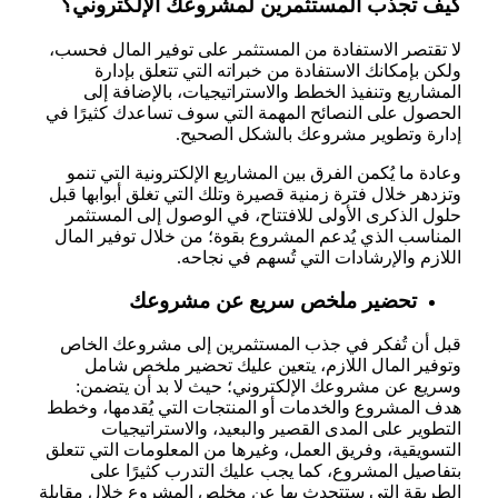
كيف تجذب المستثمرين لمشروعك الإلكتروني؟
لا تقتصر الاستفادة من المستثمر على توفير المال فحسب،
ولكن بإمكانك الاستفادة من خبراته التي تتعلق بإدارة
المشاريع وتنفيذ الخطط والاستراتيجيات، بالإضافة إلى
الحصول على النصائح المهمة التي سوف تساعدك كثيرًا في
إدارة وتطوير مشروعك بالشكل الصحيح.
وعادة ما يُكمن الفرق بين المشاريع الإلكترونية التي تنمو
وتزدهر خلال فترة زمنية قصيرة وتلك التي تغلق أبوابها قبل
حلول الذكرى الأولى للافتتاح، في الوصول إلى المستثمر
المناسب الذي يُدعم المشروع بقوة؛ من خلال توفير المال
اللازم والإرشادات التي تُسهم في نجاحه.
تحضير ملخص سريع عن مشروعك
قبل أن تُفكر في جذب المستثمرين إلى مشروعك الخاص
وتوفير المال اللازم، يتعين عليك تحضير ملخص شامل
وسريع عن مشروعك الإلكتروني؛ حيث لا بد أن يتضمن:
هدف المشروع والخدمات أو المنتجات التي يُقدمها، وخطط
التطوير على المدى القصير والبعيد، والاستراتيجيات
التسويقية، وفريق العمل، وغيرها من المعلومات التي تتعلق
بتفاصيل المشروع، كما يجب عليك التدرب كثيرًا على
الطريقة التي ستتحدث بها عن مخلص المشروع خلال مقابلة