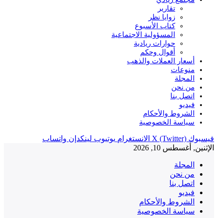
تقارير
زوايا نظر
كتاب الأسبوع
المسؤولية الاجتماعية
حوارات ريادية
أقوال وحكم
أسعار العملات والذهب
منوعات
المجلة
من نحن
اتصل بنا
فيديو
الشروط والأحكام
سياسة الخصوصية
فيسبوك
X (Twitter)
الانستغرام
يوتيوب
لينكدإن
واتساب
الإثنين, أغسطس 10, 2026
المجلة
من نحن
اتصل بنا
فيديو
الشروط والأحكام
سياسة الخصوصية