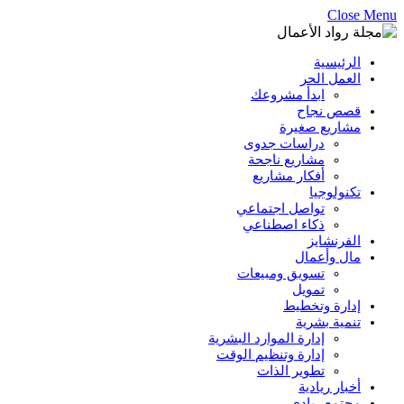
Close Menu
الرئيسية
العمل الحر
ابدأ مشروعك
قصص نجاح
مشاريع صغيرة
دراسات جدوى
مشاريع ناجحة
أفكار مشاريع
تكنولوجيا
تواصل اجتماعي
ذكاء اصطناعي
الفرنشايز
مال وأعمال
تسويق ومبيعات
تمويل
إدارة وتخطيط
تنمية بشرية
إدارة الموارد البشرية
إدارة وتنظيم الوقت
تطوير الذات
أخبار ريادية
مجتمع ريادي