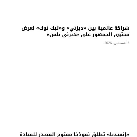
شراكة عالمية بين «ديزني» و«تيك توك» لعرض
محتوى الجمهور على «ديزني بلس»
6 أغسطس، 2026
«إنفيديا» تطلق نموذجًا مفتوح المصدر للقيادة