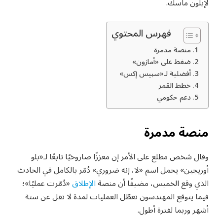
لإيلون ماسك.
فهرس المحتوي
منصة مدمرة
ضغط على «أمازون»
أفضلية لـ«سبيس إكس»
خطط القمر
دعم حكومي
منصة مدمرة
وقال شخص مطلع على الأمر إن معززًا صاروخيًا تابعًا لـ«بلو
أوريجين» يحمل اسم «لا، إنه ضروري» دُمّر بالكامل في الحادث
الذي وقع الخميس، مضيفًا أن منصة
الإطلاق
«دُمّرت عمليًا»؛
فيما يتوقع المهندسون تعطّل العمليات لمدة لا تقل عن ستة
أشهر وربما لفترة أطول.