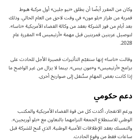
وكان من المقرر أيضًا أن يطلق «نيو جلين» أول مركبة هبوط
قمرية من طراز «بلو مون» في وقت لاحق من العام الحالي. وذلك
بعد أيام من فوز الشركة بعقد من وكالة الفضاء الأمريكية «ناسا».
لتوصيل عربتين قمريتين قبل مهمة «أرتيميس 4» المقررة عام
2028.
وقالت «ناسا» إنها ستقيّم التأثيرات قصيرة الأجل للحادث على
برامج «أرتيميس» و«مون بيس». بينما لا يزال من غير الواضح ما
إذا كانت بعض المهام ستُنقل إلى صواريخ أخرى.
دعم حكومي
ورغم الانفجار، أكدت كل من قوة الفضاء الأمريكية والمكتب
الوطني للاستطلاع الجمعة التزامهما بالتعاون مع «بلو أوريجين».
والتمسك بعقد الإطلاقات الأمنية الوطنية. الذي مُنح للشركة قبل
ساعات فقط من وقوع الحادث.