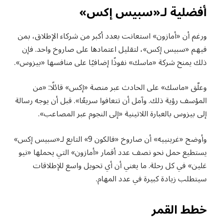
أفضلية لـ«سبيس إكس»
ورغم أن «أمازون» استعانت بعدد أكبر من شركاء الإطلاق، بمن
فيهم «سبيس إكس»، لتقليل اعتمادها على صاروخ واحد. فإن
ذلك يمنح شركة «ماسك» نفوذًا إضافيًا على منافسها «بيزوس».
وعلّق «ماسك» على الحادث عبر منصة «إكس» قائلًا: «من
المؤسف رؤية ذلك. وآمل أن تتعافوا سريعًا». قبل أن يوجه رسالة
إلى بيزوس بالعبارة اللاتينية «إلى النجوم عبر المصاعب».
وأوضح «غرينييه» أن صاروخ «فالكون 9» التابع لـ«سبيس إكس»
يستطيع حمل نحو نصف عدد أقمار «أمازون» التي يحملها «نيو
غلين» في كل رحلة. ما يعني أن أي تحويل واسع للإطلاقات
سيتطلب زيادة كبيرة في عدد المهام.
خطط القمر