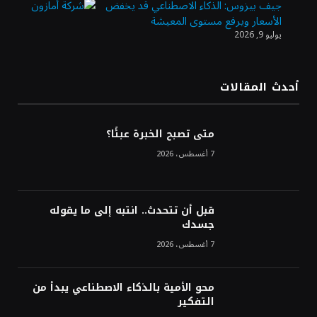
جيف بيزوس: الذكاء الاصطناعي قد يخفض
الأسعار ويرفع مستوى المعيشة
يوليو 9, 2026
الدولار الأمريكي يتراجع قرب أدنى مستوياته
في ستة أسابيع وسط تفاؤل بشأن الشرق
الأوسط
أحدث المقالات
أسعار النفط تواصل التراجع للجلسة الثالثة مع
ترقب تطورات الوساطة بشأن الحرب
متى تصبح الخبرة عبئًا؟
7 أغسطس، 2026
قبل أن تتحدث.. انتبه إلى ما يقوله
جسدك
7 أغسطس، 2026
محو الأمية بالذكاء الاصطناعي يبدأ من
التفكير