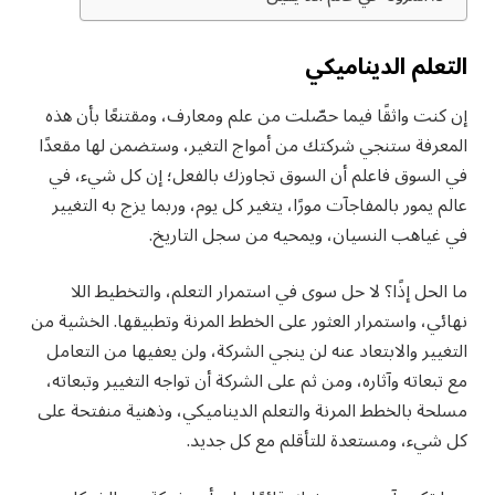
التعلم الديناميكي
إن كنت واثقًا فيما حصّلت من علم ومعارف، ومقتنعًا بأن هذه
المعرفة ستنجي شركتك من أمواج التغير، وستضمن لها مقعدًا
في السوق فاعلم أن السوق تجاوزك بالفعل؛ إن كل شيء، في
عالم يمور بالمفاجآت مورًا، يتغير كل يوم، وربما يزج به التغيير
في غياهب النسيان، ويمحيه من سجل التاريخ.
ما الحل إذًا؟ لا حل سوى في استمرار التعلم، والتخطيط اللا
نهائي، واستمرار العثور على الخطط المرنة وتطبيقها. الخشية من
التغيير والابتعاد عنه لن ينجي الشركة، ولن يعفيها من التعامل
مع تبعاته وآثاره، ومن ثم على الشركة أن تواجه التغيير وتبعاته،
مسلحة بالخطط المرنة والتعلم الديناميكي، وذهنية منفتحة على
كل شيء، ومستعدة للتأقلم مع كل جديد.