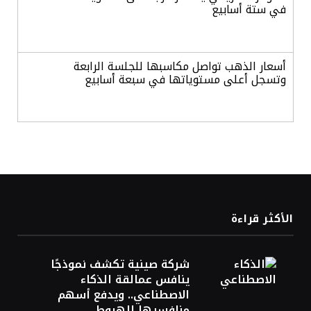
في ستة أسابيع
أسعار الذهب تواصل مكاسبها للجلسة الرابعة
وتسجل أعلى مستوياتها في سبعة أسابيع
أسعار النفط ترتفع وسط ترقب نتائج المحادثات
بشأن مضيق هرمز
«طيران الرياض» يدشن أولى رحلاته إلى مومباي
ويضيف الوجهة التشغيلية الثامنة
الأكثر قراءة
شركة صينية تكشف نموذجًا
وزير الاستثمار: الموافقة على رخصة مزاولة
ينافس عمالقة الذكاء
الأنشطة المالية عابرة الحدود تطوير للبيئة
الاصطناعي.. ويدفع أسهم
الاستثمارية
منافسيها للهبوط