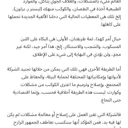
العالم مليء بالمشكلات، والغلاف الجوي يتآكل، والموارد
الطبيعية آخذة في النقصان، والكوكب منهك (ليستر ر. براون)..
إلخ تلك هي المعطيات الحالية التي دخلنا الألفية الجديدة نحملها
على كاهلها.
حيال أمر كهذا، ثمة طريقتان، الأولى: هي البكاء على اللبن
المسكوب، والشجب والاستنكار.. إلخ، هذا أمر جيد، لكنه غير
مجدٍ، ولن يؤدي في النهاية إلى شيء على الإطلاق.
أما الطريقة الأخرى فهي تلك التي يمكن من خلالها تجنيد الشركة
لأدواتها وإمكانياتها المختلفة لحماية البيئة، والحفاظ على
المجتمع، وإصلاح وترميم ما اعترى الكوكب من مشكلات
وكوارث. ليست هذه الطريقة أخلاقية فحسب، وإنما اقتصادية
حتى النخاع.
فالشركة التي تقرر العمل على إصلاح أو معالجة مشكلات لم يكن
لها فيه يد، فمن المؤكد أنها ستكسب تعاطف الجمهور الرازح