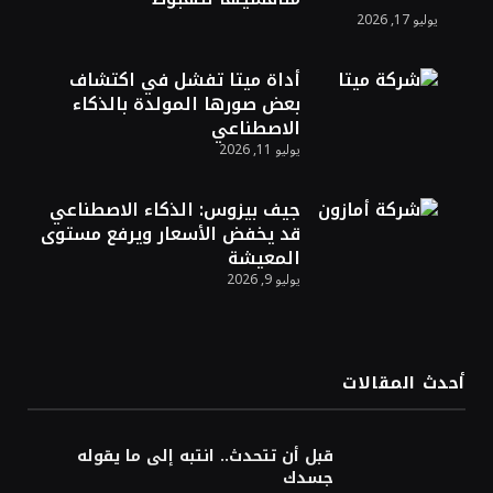
يوليو 17, 2026
الذهب يسجل أعلى مستوى في أسبوعين بدعم
من تراجع الدولار
أداة ميتا تفشل في اكتشاف
بعض صورها المولدة بالذكاء
الاصطناعي
يوليو 11, 2026
الدولار الأمريكي يتراجع قرب أدنى مستوياته
في ستة أسابيع وسط تفاؤل بشأن الشرق
الأوسط
جيف بيزوس: الذكاء الاصطناعي
قد يخفض الأسعار ويرفع مستوى
المعيشة
أسعار النفط تواصل التراجع للجلسة الثالثة مع
يوليو 9, 2026
ترقب تطورات الوساطة بشأن الحرب
أحدث المقالات
قبل أن تتحدث.. انتبه إلى ما يقوله
جسدك