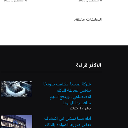
6 أغسطس، 2026
6 أغسطس، 2026
التعليقات مغلقة.
الأكثر قراءة
شركة صينية تكشف نموذجًا
ينافس عمالقة الذكاء
الاصطناعي.. ويدفع أسهم
منافسيها للهبوط
يوليو 17, 2026
أداة ميتا تفشل في اكتشاف
بعض صورها المولدة بالذكاء