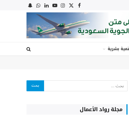
X
فيسبوك
الانستغرام
يوتيوب
لينكدإن
واتساب
Snapchat
(Twitter)
نمية بشرية
مجلة رواد الأعمال