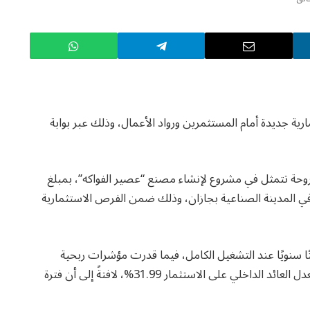
ية جديدة أمام المستثمرين ورواد الأعمال، وذلك عبر بوابة
وحة تتمثل في مشروع لإنشاء مصنع “عصير الفواكه”، بمبلغ
، وعلى مساحة تقدر بـ6500 مترٍ مربعٍ في المدينة الصناعية بجازان، وذلك ضمن الفرص الاستثمارية
 الغرفة أن الطاقة الإنتاجية للمصنع تبلغ 2050 طنًا سنويًا عند التشغيل الكامل، فيما قدرت مؤشرات ربحية
المشروع بعائد على الاستثمار يقدر بنسبة 90%، ويبلغ معدل العائد الداخلي على الاستثمار 31.99%، لافتةً إلى أن فترة