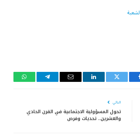
يسبوك
تويتر
لينكدإن
البريد
تيلقرام
واتساب
الإلكتروني
التالي
تحول المسؤولية الاجتماعية في القرن الحادي
والعشرين.. تحديات وفرص