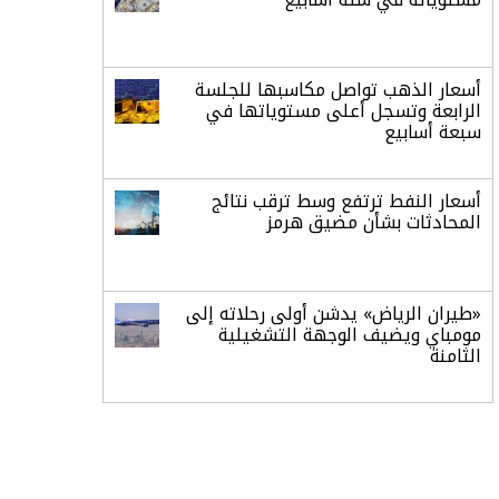
أسعار الذهب تواصل مكاسبها للجلسة
الرابعة وتسجل أعلى مستوياتها في
سبعة أسابيع
أسعار النفط ترتفع وسط ترقب نتائج
المحادثات بشأن مضيق هرمز
«طيران الرياض» يدشن أولى رحلاته إلى
مومباي ويضيف الوجهة التشغيلية
الثامنة
وزير الاستثمار: الموافقة على رخصة
مزاولة الأنشطة المالية عابرة الحدود
تطوير للبيئة الاستثمارية