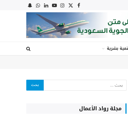
X
فيسبوك
الانستغرام
يوتيوب
لينكدإن
واتساب
Snapchat
(Twitter)
نمية بشرية
مجلة رواد الأعمال