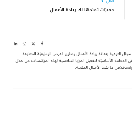
التالي
مميزات تمنحها لك ريادة الأعمال
X
فيسبوك
الانستغرام
لينكدإن
(Twitter)
Entrepren هي مجلة فاعلة في مجال التوعية بثقافة ريادة الأعمال وتطوير الفرص الوظيفيّة المتنوّعة
الدعامة الأساسيّة لتفعيل المزايا التنافسية لهذه المؤسّسات من خلال
تخلاص ما يفيد الأجيال المقبلة.