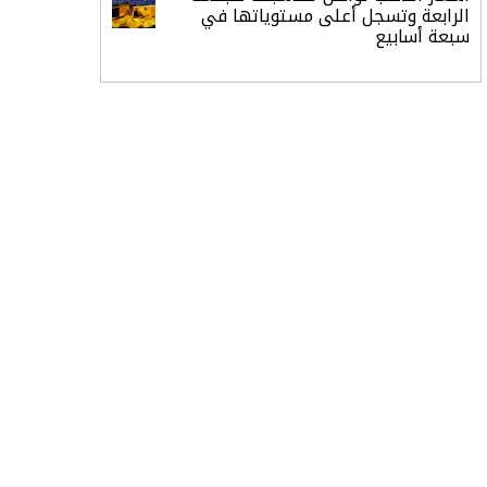
الرابعة وتسجل أعلى مستوياتها في
سبعة أسابيع
أسعار النفط ترتفع وسط ترقب نتائج
المحادثات بشأن مضيق هرمز
«طيران الرياض» يدشن أولى رحلاته إلى
مومباي ويضيف الوجهة التشغيلية
الثامنة
وزير الاستثمار: الموافقة على رخصة
مزاولة الأنشطة المالية عابرة الحدود
تطوير للبيئة الاستثمارية
الذهب يسجل أعلى مستوى في
أسبوعين بدعم من تراجع الدولار