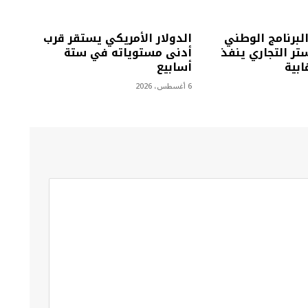
البرنامج الوطني
الدولار الأمريكي يستقر قرب
تر التجاري ينفذ
أدنى مستوياته في ستة
أسابيع
6 أغسطس، 2026