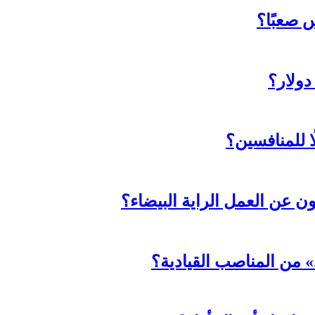
 صعبًا؟
ا للمنافسين؟
ثون عن العمل الراية البيضاء؟
د» من المناصب القيادية؟