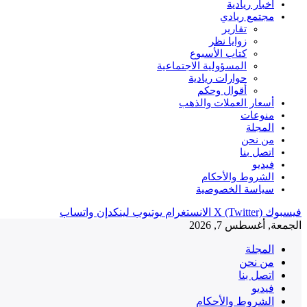
أخبار ريادية
مجتمع ريادي
تقارير
زوايا نظر
كتاب الأسبوع
المسؤولية الاجتماعية
حوارات ريادية
أقوال وحكم
أسعار العملات والذهب
منوعات
المجلة
من نحن
اتصل بنا
فيديو
الشروط والأحكام
سياسة الخصوصية
فيسبوك
X (Twitter)
الانستغرام
يوتيوب
لينكدإن
واتساب
الجمعة, أغسطس 7, 2026
المجلة
من نحن
اتصل بنا
فيديو
الشروط والأحكام