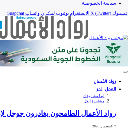
سياسة الخصوصية
فيسبوك
X (Twitter)
الانستغرام
يوتيوب
لينكدإن
واتساب
Snapchat
رواد الأعمال
العمل الحر
ابدأ مشروعك
مشاهدة الكل
رواد الأعمال الطامحون يغادرون جوجل لإط
7 أغسطس، 2026