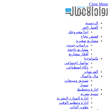
Close Menu
الرئيسية
العمل الحر
ابدأ مشروعك
قصص نجاح
مشاريع صغيرة
دراسات جدوى
مشاريع ناجحة
أفكار مشاريع
تكنولوجيا
تواصل اجتماعي
ذكاء اصطناعي
الفرنشايز
مال وأعمال
تسويق ومبيعات
تمويل
إدارة وتخطيط
تنمية بشرية
إدارة الموارد البشرية
إدارة وتنظيم الوقت
تطوير الذات