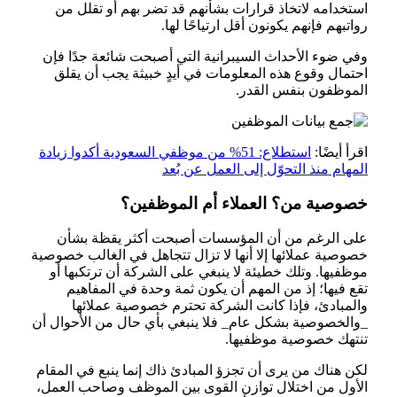
استخدامه لاتخاذ قرارات بشأنهم قد تضر بهم أو تقلل من
رواتبهم فإنهم يكونون أقل ارتياحًا لها.
وفي ضوء الأحداث السيبرانية التي أصبحت شائعة جدًا فإن
احتمال وقوع هذه المعلومات في أيدٍ خبيثة يجب أن يقلق
الموظفون بنفس القدر.
اقرأ أيضًا:
استطلاع: 51% من موظفي السعودية أكدوا زيادة
المهام منذ التحوّل إلى العمل عن بُعد
خصوصية من؟ العملاء أم الموظفين؟
على الرغم من أن المؤسسات أصبحت أكثر يقظة بشأن
خصوصية عملائها إلا أنها لا تزال تتجاهل في الغالب خصوصية
موظفيها. وتلك خطيئة لا ينبغي على الشركة أن ترتكبها أو
تقع فيها؛ إذ من المهم أن يكون ثمة وحدة في المفاهيم
والمبادئ، فإذا كانت الشركة تحترم خصوصية عملائها
_والخصوصية بشكل عام_ فلا ينبغي بأي حال من الأحوال أن
تنتهك خصوصية موظفيها.
لكن هناك من يرى أن تجزؤ المبادئ ذاك إنما ينبع في المقام
الأول من اختلال توازن القوى بين الموظف وصاحب العمل،