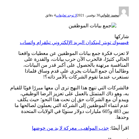
محمد علواني
30 نوفمبر، 2021
لا توجد تعليقات
4 دقائق
شاركها
فيسبوك
تويتر
لينكدإن
البريد الإلكتروني
تيلقرام
واتساب
لا تعزب فكرة جمع بيانات الموظفين عن معطيات واقعنا
الحالي كثيرًا، فالحرب الآن حرب بيانات، والقدرة على
المنافسة مرتهنة بالحصول على أكبر قدر من البيانات،
وطالما أن جمع البيانات يجري على قدم وساق فلماذا
نستغرب عندما تقوم الشركات بالأمر ذاته؟!
فالشركات التي تنهج هذا النهج ترى أن معها مبررًا قويًا للقيام
به، وهو ذاك المتمثل بالعمل على تعزيز الرضا الوظيفي،
ويبدو أن مع الشركات حق إن نحت هذا النحو؛ حيث يكلف
عدم انتماء الموظفين إلى الشركة التي يعملون لصالحها ما
بين 483 و605 مليارات دولار سنويًا في الولايات المتحدة
وحدها.
اقرأ أيضًا:
جذب المواهب.. معركة لا بد من خوضها