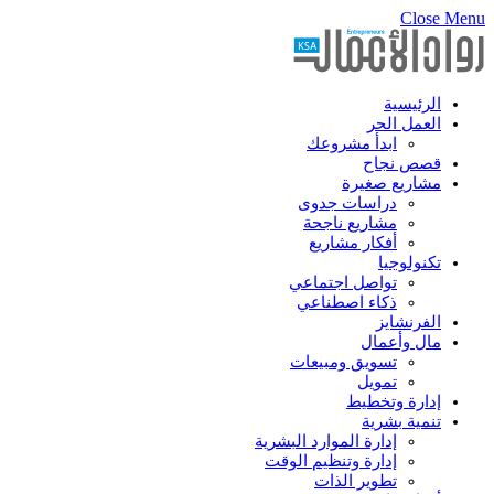
Close Menu
الرئيسية
العمل الحر
ابدأ مشروعك
قصص نجاح
مشاريع صغيرة
دراسات جدوى
مشاريع ناجحة
أفكار مشاريع
تكنولوجيا
تواصل اجتماعي
ذكاء اصطناعي
الفرنشايز
مال وأعمال
تسويق ومبيعات
تمويل
إدارة وتخطيط
تنمية بشرية
إدارة الموارد البشرية
إدارة وتنظيم الوقت
تطوير الذات