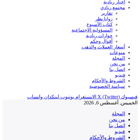
أخبار ريادية
مجتمع ريادي
تقارير
زوايا نظر
كتاب الأسبوع
المسؤولية الاجتماعية
حوارات ريادية
أقوال وحكم
أسعار العملات والذهب
منوعات
المجلة
من نحن
اتصل بنا
فيديو
الشروط والأحكام
سياسة الخصوصية
فيسبوك
X (Twitter)
الانستغرام
يوتيوب
لينكدإن
واتساب
الخميس, أغسطس 6, 2026
المجلة
من نحن
اتصل بنا
فيديو
الشروط والأحكام