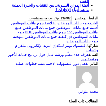
العمل
أتمتة الموارد البشرية.. بين التقنيات والخبرة العملية
ما هي أنواع الإجازات؟
الرابط المختصر :
آليات جمع بيانات الموظفين
أخلاقية جمع بيانات الموظفين
أهمية جمع بيانات الموظفين
جمع بيانات الموظفين
جمع
بيانات الموظفين doc
جمع بيانات الموظفين PDF
جمع
بيانات الموظفين ppt
كيفية جمع بيانات الموظفين
منهجية
جمع بيانات الموظفين
شاركها.
فيسبوك
تويتر
لينكدإن
البريد الإلكتروني
تيلقرام
واتساب
السابق
غرفة جدة تنظّم ورشة عمل حول برنامج حماية الأجور
ومنصة مدد
التالي
تفعيل دور المسؤولية الاجتماعية.. خطوات عملية
محمد علواني
المقالات
ذات الصلة