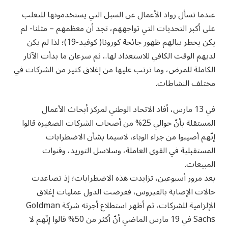
عندما تسأل رواد الأعمال عن السبل التي يستخدمونها للتغلب
على أكبر التحديات التي تواجههم، تجد أن معظمهم – مثلنا- لم
يكن يخطر ببالهم ظهور جائحة كورونا( كوفيد-19)؛ لذا لم يكن
لديهم الوقت الكافي للاستعداد لها.، ثم سرعان ما بدأت الآثار
الكاملة للمرض، وما ترتب عليها من إغلاق كثير من الشركات في
مختلف النشاطات.
في 13 مارس، أفاد الاتحاد الوطني لمركز أبحاث الأعمال
المستقلة بأنّ حوالي 25% من أصحاب الشركات الصغيرة قالوا
إنّهم أصيبوا من جراء الوباء، لاسيما بشأن الاضطرابات
المستقبلية في القوى العاملة، وسلاسل التوريد، وقنوات
المبيعات.
بعد مرور أسبوعين، تزايدت هذه الاضطرابات؛ إذ تصاعدت
حالات الإصابة بالفيروس، ففرضت الدول عمليات إغلاق
الإلزامية للشركات، ثم أظهر استطلاع أجرته شركة Goldman
Sachs في 19 مارس الماضي أنّ أكثر من 50% قالوا إنّهم لا