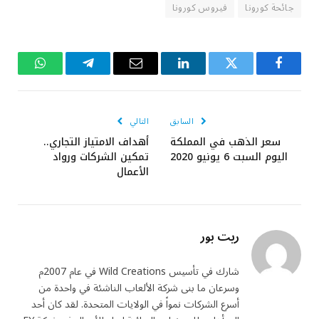
جائحة كورونا
فيروس كورونا
فيسبوك
تويتر
لينكدإن
البريد
تيلقرام
واتساب
الإلكتروني
السابق
التالي
سعر الذهب في المملكة
أهداف الامتياز التجاري..
اليوم السبت 6 يونيو 2020
تمكين الشركات ورواد
الأعمال
ريت بور
شارك في تأسيس Wild Creations في عام 2007م
وسرعان ما بنى شركة الألعاب الناشئة في واحدة من
أسرع الشركات نمواً في الولايات المتحدة. لقد كان أحد