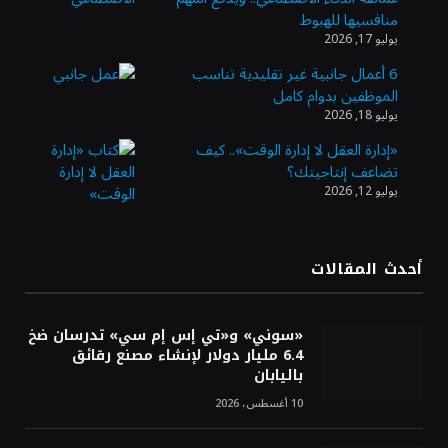
أسعار النفط ترتفع وسط استمرار الغموض بشأن
منافسيها للهبوط
إعادة فتح مضيق هرمز
يوليو 17, 2026
6 أعمال جانبية غير تقليدية تناسب
الموظفين بدوام كامل
10 ملايين ريال لتمكين رواد الأعمال في قطاع
يوليو 18, 2026
الاستثمار الاجتماعي
«إدارة العقل لا إدارة الوقت».. كيف
تضاعف إنتاجيتك؟
يوليو 12, 2026
«بنك الرياض» يُغلق طرح صكوك الشريحة الأولى
بقيمة 10 مليارات ريال
أحدث المقالات
Fitting تغلق جولة استثمارية بـ1.1 مليون دولار
لتعزيز رقمنة قطاع البناء في السعودية
«سوني» و«تي إس إم سي» تدرسان ضخ
6.4 مليار دولار لإنشاء مصنع رقائق
باليابان
10 أغسطس، 2026