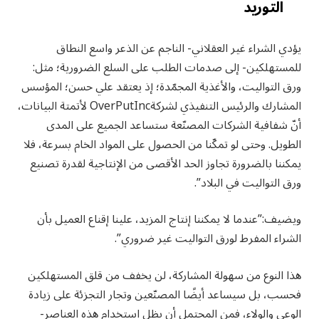
التوريد
يؤدي الشراء غير العقلاني- الناجم عن الذعر واسع النطاق
للمستهلكين- إلى صدمات الطلب على السلع الضرورية؛ مثل:
ورق التواليت، والأغذية المجمّدة؛ إذ يعتقد علي حسن؛ المؤسس
المشارك والرئيس التنفيذي لشركةOverPutInc لأتمتة البيانات،
أنّ شفافية الشركات المصنّعة ستساعد الجميع على المدى
الطويل. وحتى لو تمكّنا من الحصول على المواد الخام بسرعة، فلا
يمكننا بالضرورة تجاوز الحد الأقصى من الإنتاجية لقدرة تصنيع
ورق التواليت في البلاد”.
ويضيف:”عندما لا يمكننا إنتاج المزيد، علينا إقناع العميل بأن
الشراء المفرط لورق التواليت غير ضروري”.
هذا النوع من سهولة المشاركة، لن يخفف من قلق المستهلكين
فحسب، بل سيساعد أيضًا المصنّعين وتجار التجزئة على زيادة
الوعي والولاء، فمن المحتمل أن يظل استخدام هذه العناصر-