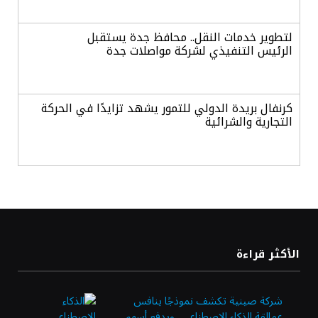
لتطوير خدمات النقل.. محافظ جدة يستقبل
الرئيس التنفيذي لشركة مواصلات جدة
كرنفال بريدة الدولي للتمور يشهد تزايدًا في الحركة
التجارية والشرائية
الدولار الأمريكي يرتفع هامشيًا مع ترقب بيانات
التضخم وأسعار الفائدة
أسعار الذهب تتراجع بفعل جني الأرباح وترقب
الأكثر قراءة
بيانات التضخم الأمريكية
شركة صينية تكشف نموذجًا ينافس
عمالقة الذكاء الاصطناعي.. ويدفع أسهم