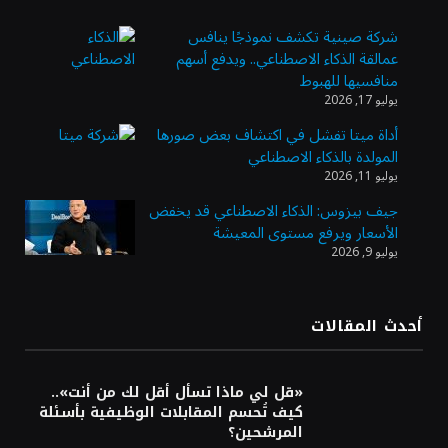
شركة صينية تكشف نموذجًا ينافس
عمالقة الذكاء الاصطناعي.. ويدفع أسهم
الدولار الأمريكي يتراجع قرب أدنى مستوياته
منافسيها للهبوط
في ستة أسابيع وسط تفاؤل بشأن الشرق
يوليو 17, 2026
الأوسط
أداة ميتا تفشل في اكتشاف بعض صورها
المولدة بالذكاء الاصطناعي
أسعار النفط تواصل التراجع للجلسة الثالثة مع
يوليو 11, 2026
ترقب تطورات الوساطة بشأن الحرب
جيف بيزوس: الذكاء الاصطناعي قد يخفض
الأسعار ويرفع مستوى المعيشة
يوليو 9, 2026
أرباح «تمكين» ترتفع إلى 28.1 مليون ريال في
الربع الثاني مدعومة بنمو قطاع الأفراد
أحدث المقالات
«تاسي» يستهل جلسة الأربعاء بارتفاع طفيف
مدعومًا بالبنوك والمواد الأساسية
«قل لي ماذا تسأل أقل لك من أنت»..
كيف تُحسم المقابلات الوظيفية بأسئلة
المرشحين؟