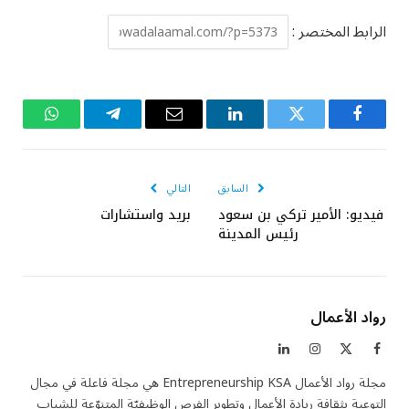
الرابط المختصر :
فيسبوك
تويتر
لينكدإن
البريد
تيلقرام
واتساب
الإلكتروني
السابق
التالي
فيديو: الأمير تركي بن سعود
بريد واستشارات
رئيس المدينة
رواد الأعمال
فيسبوك
X
الانستغرام
لينكدإن
(Twitter)
مجلة رواد الأعمال Entrepreneurship KSA هي مجلة فاعلة في مجال
التوعية بثقافة ريادة الأعمال وتطوير الفرص الوظيفيّة المتنوّعة للشباب