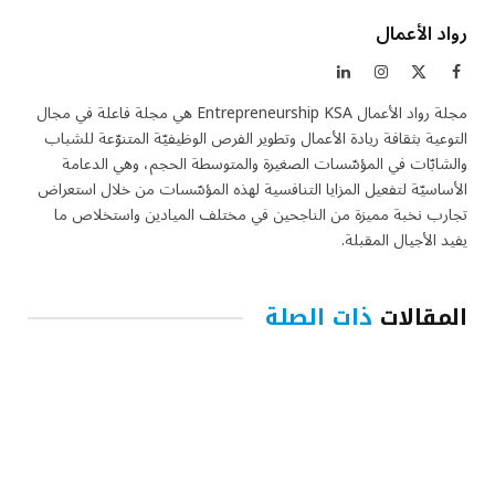
رواد الأعمال
فيسبوك
X
الانستغرام
لينكدإن
(Twitter)
مجلة رواد الأعمال Entrepreneurship KSA هي مجلة فاعلة في مجال
التوعية بثقافة ريادة الأعمال وتطوير الفرص الوظيفيّة المتنوّعة للشباب
والشابّات في المؤسّسات الصغيرة والمتوسطة الحجم، وهي الدعامة
الأساسيّة لتفعيل المزايا التنافسية لهذه المؤسّسات من خلال استعراض
تجارب نخبة مميزة من الناجحين في مختلف الميادين واستخلاص ما
يفيد الأجيال المقبلة.
المقالات
ذات الصلة