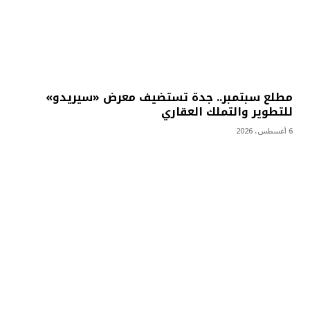
مطلع سبتمبر.. جدة تستضيف معرض «سيريدو»
للتطوير والتملك العقاري
6 أغسطس، 2026