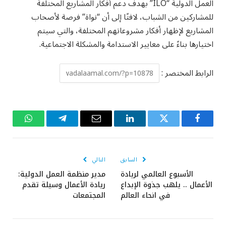
العمل الدولية “ILO” بهدف دعم أفكار المشاريع المختلفة
للمشاركين من الشباب، لافتًا إلى أن “نواة” فرصة لأصحاب
المشاريع لإظهار أفكار مشروعاتهم المختلفة، والتي سيتم
اختيارها بناءً على معايير الاستدامة والمشكلة الاجتماعية.
الرابط المختصر :
فيسبوك
تويتر
لينكدإن
البريد
تيلقرام
واتساب
الإلكتروني
السابق
التالي
الأسبوع العالمي لريادة
مدير منظمة العمل الدولية:
الأعمال .. يلهب جذوة الإبداع
ريادة الأعمال وسيلة تقدم
في انحاء العالم
المجتمعات