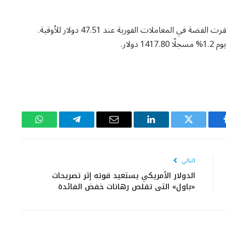
وسجلت المعادن النفيسة الأخرى أداءً متباينًا؛ حيث استقرت الفضة في المعاملات الفورية عند 47.51 دولار للأوقية.
يسبوك
تويتر
لينكدإن
البريد
تيلقرام
واتساب
الإلكتروني
التالي
الدولار الأمريكي يستعيد قوته إثر تصريحات
«باول» التي تقلص رهانات خفض الفائدة