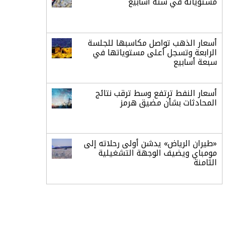
مستوياته في ستة أسابيع
أسعار الذهب تواصل مكاسبها للجلسة
الرابعة وتسجل أعلى مستوياتها في
سبعة أسابيع
أسعار النفط ترتفع وسط ترقب نتائج
المحادثات بشأن مضيق هرمز
«طيران الرياض» يدشن أولى رحلاته إلى
مومباي ويضيف الوجهة التشغيلية
الثامنة
وزير الاستثمار: الموافقة على رخصة
مزاولة الأنشطة المالية عابرة الحدود
تطوير للبيئة الاستثمارية