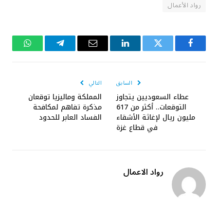
رواد الأعمال
فيسبوك
تويتر
لينكدإن
البريد
تيلقرام
واتساب
الإلكتروني
السابق
التالي
عطاء السعوديين يتجاوز
المملكة وماليزيا توقعان
التوقعات.. أكثر من 617
مذكرة تفاهم لمكافحة
مليون ريال لإغاثة الأشقاء
الفساد العابر للحدود
في قطاع غزة
رواد الاعمال