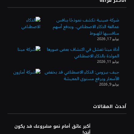
الأكثر قراءة
ويضيف الوجهة التشغيلية الثامنة
شركة صينية تكشف نموذجًا ينافس
عمالقة الذكاء الاصطناعي.. ويدفع أسهم
وزير الاستثمار: الموافقة على رخصة مزاولة
منافسيها للهبوط
الأنشطة المالية عابرة الحدود تطوير للبيئة
يوليو 17, 2026
الاستثمارية
أداة ميتا تفشل في اكتشاف بعض صورها
المولدة بالذكاء الاصطناعي
الذهب يسجل أعلى مستوى في أسبوعين بدعم
يوليو 11, 2026
من تراجع الدولار
جيف بيزوس: الذكاء الاصطناعي قد يخفض
الأسعار ويرفع مستوى المعيشة
يوليو 9, 2026
الدولار الأمريكي يتراجع قرب أدنى مستوياته
في ستة أسابيع وسط تفاؤل بشأن الشرق
الأوسط
أحدث المقالات
أسعار النفط تواصل التراجع للجلسة الثالثة مع
ترقب تطورات الوساطة بشأن الحرب
أكبر عائق أمام نمو مشروعك قد يكون
أنت!