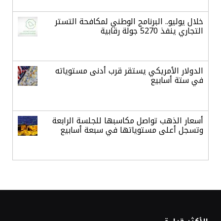
خلال يوليو.. البرنامج الوطني لمكافحة التستر
التجاري ينفذ 5270 جولة رقابية
الدولار الأمريكي يستقر قرب أدنى مستوياته
في ستة أسابيع
أسعار الذهب تواصل مكاسبها للجلسة الرابعة
وتسجل أعلى مستوياتها في سبعة أسابيع
أسعار النفط ترتفع وسط ترقب نتائج المحادثات
بشأن مضيق هرمز
«طيران الرياض» يدشن أولى رحلاته إلى مومباي