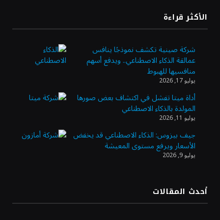
«طيران الرياض» يدشن أولى رحلاته إلى مومباي
الأكثر قراءة
ويضيف الوجهة التشغيلية الثامنة
شركة صينية تكشف نموذجًا ينافس
عمالقة الذكاء الاصطناعي.. ويدفع أسهم
وزير الاستثمار: الموافقة على رخصة مزاولة
منافسيها للهبوط
الأنشطة المالية عابرة الحدود تطوير للبيئة
يوليو 17, 2026
الاستثمارية
أداة ميتا تفشل في اكتشاف بعض صورها
المولدة بالذكاء الاصطناعي
الذهب يسجل أعلى مستوى في أسبوعين بدعم
يوليو 11, 2026
من تراجع الدولار
جيف بيزوس: الذكاء الاصطناعي قد يخفض
الأسعار ويرفع مستوى المعيشة
يوليو 9, 2026
الدولار الأمريكي يتراجع قرب أدنى مستوياته
في ستة أسابيع وسط تفاؤل بشأن الشرق
الأوسط
أحدث المقالات
أسعار النفط تواصل التراجع للجلسة الثالثة مع