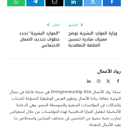
فيسبوك
تويتر
لينكدإن
البريد
تيلقرام
واتساب
الإلكتروني
السابق
التالي
وزارة الموارد البشرية توضح
“الموارد البشرية” تحدد
مميزات مبادرة تحسين
خطوات تحديث الضمان
العلاقة التعاقدية
الاجتماعي
رواد الأعمال
فيسبوك
X
الانستغرام
لينكدإن
(Twitter)
مجلة رواد الأعمال Entrepreneurship KSA هي مجلة فاعلة في مجال
التوعية بثقافة ريادة الأعمال وتطوير الفرص الوظيفيّة المتنوّعة للشباب
والشابّات في المؤسّسات الصغيرة والمتوسطة الحجم، وهي الدعامة
الأساسيّة لتفعيل المزايا التنافسية لهذه المؤسّسات من خلال استعراض
تجارب نخبة مميزة من الناجحين في مختلف الميادين واستخلاص ما
يفيد الأجيال المقبلة.