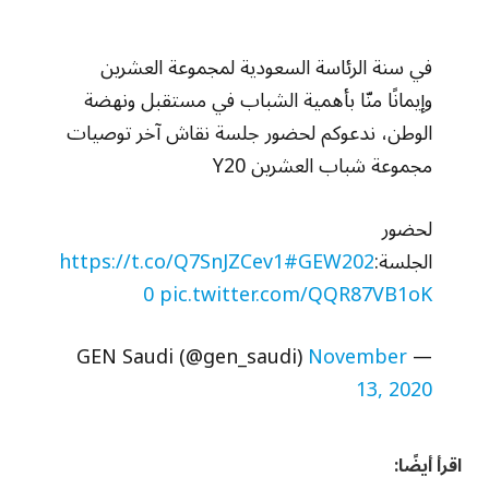
في سنة الرئاسة السعودية لمجموعة العشرين
وإيمانًا منّا بأهمية الشباب في مستقبل ونهضة
الوطن، ندعوكم لحضور جلسة نقاش آخر توصيات
مجموعة شباب العشرين Y20
لحضور
الجلسة:
#GEW202
https://t.co/Q7SnJZCev1
0
pic.twitter.com/QQR87VB1oK
November
— GEN Saudi (@gen_saudi)
13, 2020
اقرأ أيضًا: