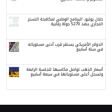
خلال يوليو.. البرنامج الوطني لمكافحة التستر
التجاري ينفذ 5270 جولة رقابية
الدولار الأمريكي يستقر قرب أدنى مستوياته
في ستة أسابيع
أسعار الذهب تواصل مكاسبها للجلسة الرابعة
وتسجل أعلى مستوياتها في سبعة أسابيع
أسعار النفط ترتفع وسط ترقب نتائج المحادثات
بشأن مضيق هرمز