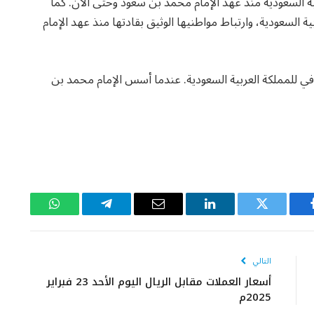
بية السعودية منذ عهد الإمام محمد بن سعود وحتى الآن. كما
ية السعودية، وارتباط مواطنيها الوثيق بقادتها منذ عهد الإمام
افي للمملكة العربية السعودية. عندما أسس الإمام محمد بن
يسبوك
تويتر
لينكدإن
البريد
تيلقرام
واتساب
الإلكتروني
التالي
أسعار العملات مقابل الريال اليوم الأحد 23 فبراير
2025م