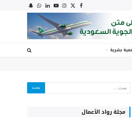
X
فيسبوك
الانستغرام
يوتيوب
لينكدإن
واتساب
Snapchat
(Twitter)
نمية بشرية
مجلة رواد الأعمال