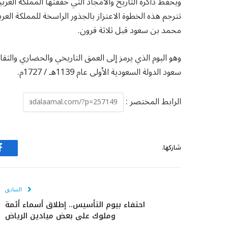
ويحفظ ذاكرة التاريخ والأمجاد التي حققتها المملكة العر
تترجم هذه الخطوة الاعتزاز بالجذور الراسخة للمملكة العرب
محمد بن سعود قبل ثلاثة قرون.
وهو اليوم الذي يرمز إلى العمق التاريخي والحضاري والثق
سعود الدولة السعودية الأولى عام 1139هـ / 1727م.
الرابط المختصر :
شاركها.
ف
السابق
احتفاء بيوم التأسيس.. إطلاق أسماء أئمة
وملوك على بعض ميادين الرياض