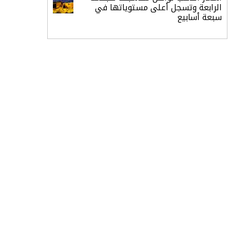
الرابعة وتسجل أعلى مستوياتها في
سبعة أسابيع
أسعار النفط ترتفع وسط ترقب نتائج
المحادثات بشأن مضيق هرمز
«طيران الرياض» يدشن أولى رحلاته إلى
مومباي ويضيف الوجهة التشغيلية
الثامنة
وزير الاستثمار: الموافقة على رخصة
مزاولة الأنشطة المالية عابرة الحدود
تطوير للبيئة الاستثمارية
الذهب يسجل أعلى مستوى في
أسبوعين بدعم من تراجع الدولار