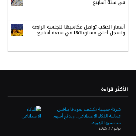
في ستة أسابيع
أسعار الذهب تواصل مكاسبها للجلسة الرابعة
وتسجل أعلى مستوياتها في سبعة أسابيع
أسعار النفط ترتفع وسط ترقب نتائج المحادثات
بشأن مضيق هرمز
«طيران الرياض» يدشن أولى رحلاته إلى مومباي
الأكثر قراءة
ويضيف الوجهة التشغيلية الثامنة
شركة صينية تكشف نموذجًا ينافس
عمالقة الذكاء الاصطناعي.. ويدفع أسهم
وزير الاستثمار: الموافقة على رخصة مزاولة
منافسيها للهبوط
الأنشطة المالية عابرة الحدود تطوير للبيئة
يوليو 17, 2026
الاستثمارية