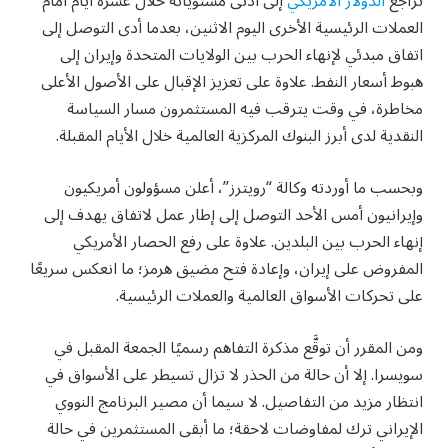
تراجع
الدولار الأمريكي
إلى أدنى مستوياته خلال عشرة أيام أمام
العملات الرئيسية الأخرى اليوم الاثنين، بعدما أدى التوصل إلى
اتفاق مبدئي لإنهاء الحرب بين الولايات المتحدة وإيران إلى
هبوط أسعار النفط. علاوة على تعزيز الإقبال على الأصول الأعلى
مخاطرة، في وقت يترقب فيه المستثمرون مسار السياسة
النقدية لدى أبرز البنوك المركزية العالمية خلال الأيام المقبلة.
وبحسب ما أوردته وكالة “رويترز”، أعلن مسؤولون أمريكيون
وإيرانيون أمس الأحد التوصل إلى إطار عمل لاتفاق يهدف إلى
إنهاء الحرب بين البلدين. علاوة على رفع الحصار الأمريكي
المفروض على إيران، وإعادة فتح مضيق هرمز؛ ما انعكس سريعًا
على تحركات الأسواق العالمية والعملات الرئيسية.
ومن المقرر أن توقَّع مذكرة التفاهم رسميًا الجمعة المقبل في
سويسرا. إلا أن حالة من الحذر لا تزال تسيطر على الأسواق في
انتظار مزيد من التفاصيل. لا سيما أن مصير البرنامج النووي
الإيراني ترك لمفاوضات لاحقة؛ ما أبقى المستثمرين في حالة