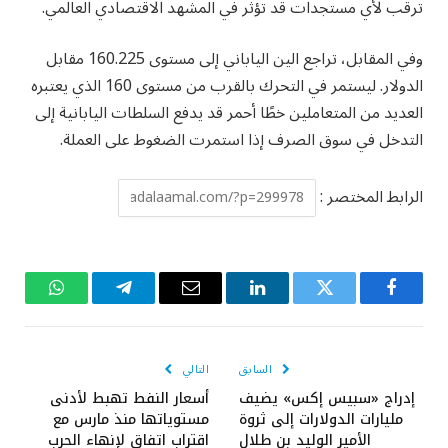
ترقب لأي مستجدات قد تؤثر في المشهد الاقتصادي العالمي.
وفي المقابل، تراجع الين الياباني إلى مستوى 160.225 مقابل
الدولار. ليستمر في التحرك بالقرب من مستوى 160 الذي يعتبره
العديد من المتعاملين خطًا أحمر قد يدفع السلطات اليابانية إلى
التدخل في سوق الصرف إذا استمرت الضغوط على العملة.
الرابط المختصر :
فيسبوك
تويتر
لينكدإن
البريد
تيلقرام
واتساب
الإلكتروني
السابق
التالي
إدراج «سبيس إكس» يضيف
أسعار النفط تهبط لأدنى
مليارات الدولارات إلى ثروة
مستوياتها منذ مارس مع
الأمير الوليد بن طلال
اقتراب اتفاق لإنهاء الحرب