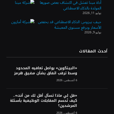
أداة ميتا تفشل في اكتشاف بعض صورها
المولدة بالذكاء الاصطناعي
الذهب يسجل أعلى مستوى في أسبوعين بدعم
يوليو 11, 2026
من تراجع الدولار
جيف بيزوس: الذكاء الاصطناعي قد يخفض
الأسعار ويرفع مستوى المعيشة
يوليو 9, 2026
الدولار الأمريكي يتراجع قرب أدنى مستوياته
في ستة أسابيع وسط تفاؤل بشأن الشرق
الأوسط
أحدث المقالات
أسعار النفط تواصل التراجع للجلسة الثالثة مع
ترقب تطورات الوساطة بشأن الحرب
«البيتكوين» يواصل تعافيه المحدود
وسط ترقب اتفاق بشأن مضيق هرمز
6 أغسطس، 2026
«قل لي ماذا تسأل أقل لك من أنت»..
كيف تُحسم المقابلات الوظيفية بأسئلة
المرشحين؟
6 أغسطس، 2026