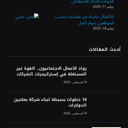
المولدة بالذكاء الاصطناعي
الذهب يسجل أعلى مستوى في أسبوعين بدعم
يوليو 11, 2026
من تراجع الدولار
6 أعمال جانبية غير تقليدية تناسب
الموظفين بدوام كامل
يوليو 18, 2026
الدولار الأمريكي يتراجع قرب أدنى مستوياته
في ستة أسابيع وسط تفاؤل بشأن الشرق
الأوسط
أحدث المقالات
أسعار النفط تواصل التراجع للجلسة الثالثة مع
ترقب تطورات الوساطة بشأن الحرب
رواد الأعمال الاجتماعيون.. القوة غير
المستغلة في إستراتيجيات الشركات
8 أغسطس، 2026
10 خطوات بسيطة لبناء شركة بملايين
الدولارات
8 أغسطس، 2026