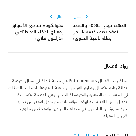
الإلكتروني
السابق
التالي
الذهب يودع الـ4000 والفضة
«كوالكوم» تفاجئ الأسواق
تفقد نصف قيمتها.. من
بمعالج الذكاء الاصطناعي
يملك ناصية السوق؟
«دراجون فلاي»
رواد الأعمال
مجلة رواد الأعمال Entrepreneurs هي مجلة فاعلة في مجال التوعية
بثقافة ريادة الأعمال وتطوير الفرص الوظيفيّة المتنوّعة للشباب والشابّات
في المؤسّسات الصغيرة والمتوسطة الحجم، وهي الدعامة الأساسيّة
لتفعيل المزايا التنافسية لهذه المؤسّسات من خلال استعراض تجارب
نخبة مميزة من الناجحين في مختلف الميادين واستخلاص ما يفيد
الأجيال المقبلة.