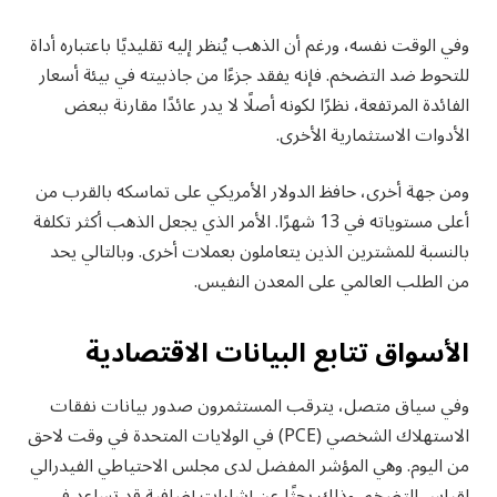
وفي الوقت نفسه، ورغم أن الذهب يُنظر إليه تقليديًا باعتباره أداة
للتحوط ضد التضخم. فإنه يفقد جزءًا من جاذبيته في بيئة أسعار
الفائدة المرتفعة، نظرًا لكونه أصلًا لا يدر عائدًا مقارنة ببعض
الأدوات الاستثمارية الأخرى.
ومن جهة أخرى، حافظ الدولار الأمريكي على تماسكه بالقرب من
أعلى مستوياته في 13 شهرًا. الأمر الذي يجعل الذهب أكثر تكلفة
بالنسبة للمشترين الذين يتعاملون بعملات أخرى. وبالتالي يحد
من الطلب العالمي على المعدن النفيس.
الأسواق تتابع البيانات الاقتصادية
وفي سياق متصل، يترقب المستثمرون صدور بيانات نفقات
الاستهلاك الشخصي (PCE) في الولايات المتحدة في وقت لاحق
من اليوم. وهي المؤشر المفضل لدى مجلس الاحتياطي الفيدرالي
لقياس التضخم. وذلك بحثًا عن إشارات إضافية قد تساعد في