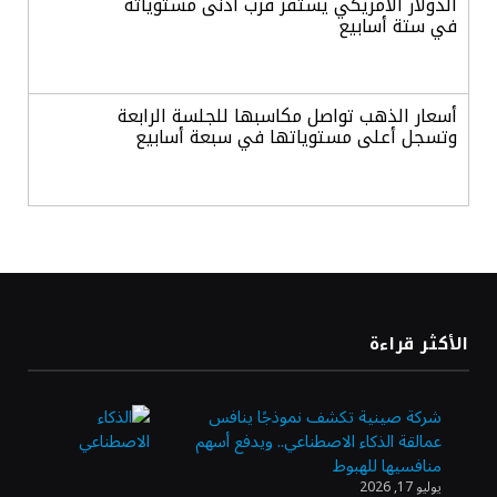
الدولار الأمريكي يستقر قرب أدنى مستوياته
في ستة أسابيع
أسعار الذهب تواصل مكاسبها للجلسة الرابعة
وتسجل أعلى مستوياتها في سبعة أسابيع
أسعار النفط ترتفع وسط ترقب نتائج المحادثات
بشأن مضيق هرمز
«طيران الرياض» يدشن أولى رحلاته إلى مومباي
الأكثر قراءة
ويضيف الوجهة التشغيلية الثامنة
شركة صينية تكشف نموذجًا ينافس
عمالقة الذكاء الاصطناعي.. ويدفع أسهم
وزير الاستثمار: الموافقة على رخصة مزاولة
منافسيها للهبوط
الأنشطة المالية عابرة الحدود تطوير للبيئة
يوليو 17, 2026
الاستثمارية