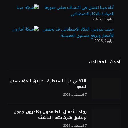
أداة ميتا تفشل في اكتشاف بعض صورها
المولدة بالذكاء الاصطناعي
الذهب يسجل أعلى مستوى في أسبوعين بدعم
يوليو 11, 2026
من تراجع الدولار
جيف بيزوس: الذكاء الاصطناعي قد يخفض
الأسعار ويرفع مستوى المعيشة
يوليو 9, 2026
الدولار الأمريكي يتراجع قرب أدنى مستوياته
في ستة أسابيع وسط تفاؤل بشأن الشرق
الأوسط
أحدث المقالات
أسعار النفط تواصل التراجع للجلسة الثالثة مع
ترقب تطورات الوساطة بشأن الحرب
التخلي عن السيطرة.. طريق المؤسسين
للنمو
7 أغسطس، 2026
رواد الأعمال الطامحون يغادرون جوجل
لإطلاق شركاتهم الناشئة
7 أغسطس، 2026