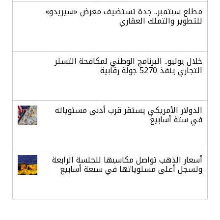
مطلع سبتمبر.. جدة تستضيف معرض «سيريدو»
للتطوير والتملك العقاري
خلال يوليو.. البرنامج الوطني لمكافحة التستر
التجاري ينفذ 5270 جولة رقابية
الدولار الأمريكي يستقر قرب أدنى مستوياته
في ستة أسابيع
أسعار الذهب تواصل مكاسبها للجلسة الرابعة
وتسجل أعلى مستوياتها في سبعة أسابيع
أسعار النفط ترتفع وسط ترقب نتائج المحادثات
بشأن مضيق هرمز