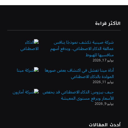
«طيران الرياض» يدشن أولى رحلاته إلى مومباي
الأكثر قراءة
ويضيف الوجهة التشغيلية الثامنة
شركة صينية تكشف نموذجًا ينافس
عمالقة الذكاء الاصطناعي.. ويدفع أسهم
وزير الاستثمار: الموافقة على رخصة مزاولة
منافسيها للهبوط
الأنشطة المالية عابرة الحدود تطوير للبيئة
يوليو 17, 2026
الاستثمارية
أداة ميتا تفشل في اكتشاف بعض صورها
المولدة بالذكاء الاصطناعي
الذهب يسجل أعلى مستوى في أسبوعين بدعم
يوليو 11, 2026
من تراجع الدولار
جيف بيزوس: الذكاء الاصطناعي قد يخفض
الأسعار ويرفع مستوى المعيشة
يوليو 9, 2026
الدولار الأمريكي يتراجع قرب أدنى مستوياته
في ستة أسابيع وسط تفاؤل بشأن الشرق
الأوسط
أحدث المقالات