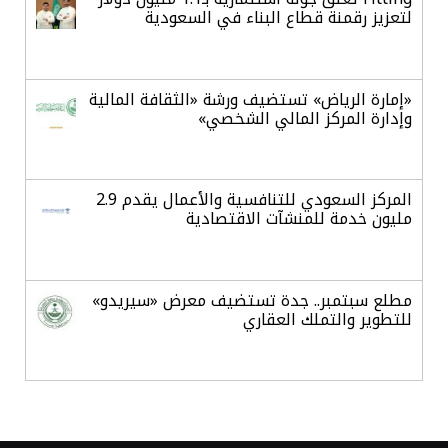
لتعزيز رقمنة قطاع البناء في السعودية
«إمارة الرياض» تستضيف ورشة «الثقافة المالية
وإدارة المركز المالي الشخصي»
المركز السعودي للتنافسية والأعمال يقدم 2.9
مليون خدمة للمنشآت الاقتصادية
مطلع سبتمبر.. جدة تستضيف معرض «سيريدو»
للتطوير والتملك العقاري
خلال يوليو.. البرنامج الوطني لمكافحة التستر
التجاري ينفذ 5270 جولة رقابية