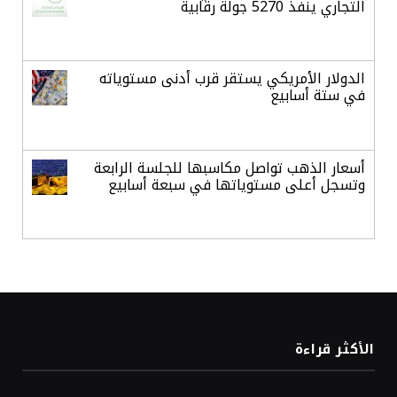
التجاري ينفذ 5270 جولة رقابية
الدولار الأمريكي يستقر قرب أدنى مستوياته
في ستة أسابيع
أسعار الذهب تواصل مكاسبها للجلسة الرابعة
وتسجل أعلى مستوياتها في سبعة أسابيع
أسعار النفط ترتفع وسط ترقب نتائج المحادثات
بشأن مضيق هرمز
«طيران الرياض» يدشن أولى رحلاته إلى مومباي
الأكثر قراءة
ويضيف الوجهة التشغيلية الثامنة