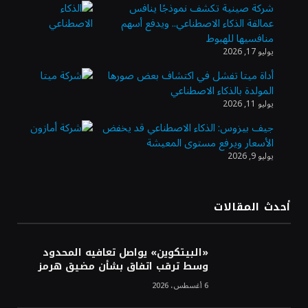
شركة صينية تكشف نموذجًا ينافس
عمالقة الذكاء الاصطناعي.. ويدفع أسهم
وزير الاستثمار: الموافقة على رخصة مزاولة
منافسيها للهبوط
الأنشطة المالية عابرة الحدود تطوير للبيئة
يوليو 17, 2026
الاستثمارية
أداة ميتا تفشل في اكتشاف بعض صورها
المولدة بالذكاء الاصطناعي
الذهب يسجل أعلى مستوى في أسبوعين بدعم
يوليو 11, 2026
من تراجع الدولار
جيف بيزوس: الذكاء الاصطناعي قد يخفض
الأسعار ويرفع مستوى المعيشة
يوليو 9, 2026
الدولار الأمريكي يتراجع قرب أدنى مستوياته
في ستة أسابيع وسط تفاؤل بشأن الشرق
الأوسط
أحدث المقالات
أسعار النفط تواصل التراجع للجلسة الثالثة مع
ترقب تطورات الوساطة بشأن الحرب
«البيتكوين» يواصل تعافيه المحدود
وسط ترقب اتفاق بشأن مضيق هرمز
6 أغسطس، 2026