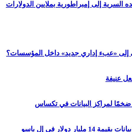
السرية إلى إمبراطورية بملايين الدولارات
عي إلى «عبء إداري جديد» داخل المؤسسات؟
ر دولار في إل باسو