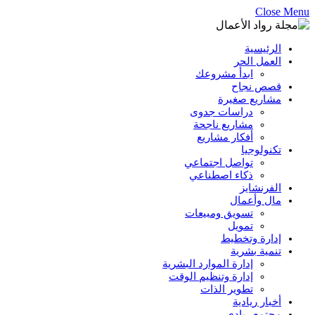
Close Menu
الرئيسية
العمل الحر
ابدأ مشروعك
قصص نجاح
مشاريع صغيرة
دراسات جدوى
مشاريع ناجحة
أفكار مشاريع
تكنولوجيا
تواصل اجتماعي
ذكاء اصطناعي
الفرنشايز
مال وأعمال
تسويق ومبيعات
تمويل
إدارة وتخطيط
تنمية بشرية
إدارة الموارد البشرية
إدارة وتنظيم الوقت
تطوير الذات
أخبار ريادية
مجتمع ريادي