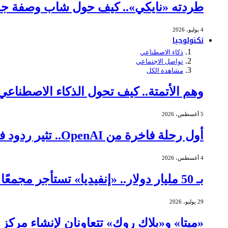
طردته «نايكي».. كيف حول شاب وصفة جده 
4 يوليو، 2026
تكنولوجيا
ذكاء الاصطناعي
تواصل الاجتماعي
مشاهدة الكل
وهم الأتمتة.. كيف تحول الذكاء الاصطنا
5 أغسطس، 2026
أول رحلة فاخرة من OpenAI.. تثير ردود فعل عنيفة
4 أغسطس، 2026
بـ 50 مليار دولار.. «إنفيديا» تستأجر مجمعًا ضخمًا لمراكز البيانات في تكساس
29 يوليو، 2026
«ميتا» و«بلاك روك» تتعاونان لإنشاء مركز بيانات بقيمة 14 مليا