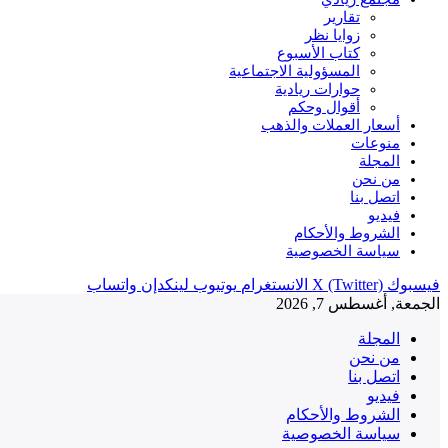
تقارير
زوايا نظر
كتاب الأسبوع
المسؤولية الاجتماعية
حوارات ريادية
أقوال وحكم
أسعار العملات والذهب
منوعات
المجلة
من نحن
اتصل بنا
فيديو
الشروط والأحكام
سياسة الخصوصية
فيسبوك
X (Twitter)
الانستغرام
يوتيوب
لينكدإن
واتساب
الجمعة, أغسطس 7, 2026
المجلة
من نحن
اتصل بنا
فيديو
الشروط والأحكام
سياسة الخصوصية