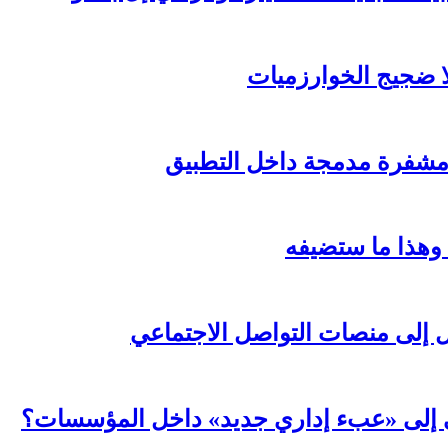
لا ضجيج الخوارزميات
مشفرة مدمجة داخل التطبيق
 وهذا ما ستضيفه
ال إلى منصات التواصل الاجتماعي
عي إلى «عبء إداري جديد» داخل المؤسسات؟