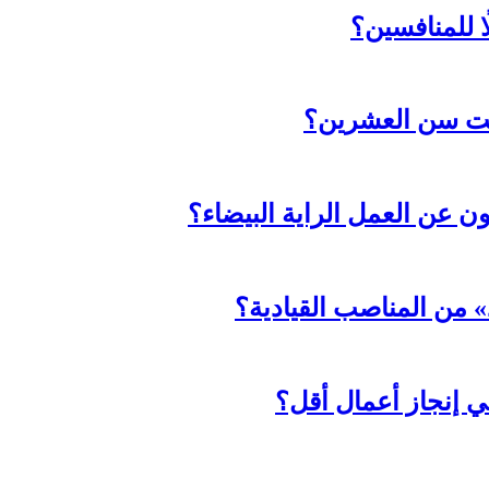
ا للمنافسين؟
حت سن العشرين؟
ثون عن العمل الراية البيضاء؟
د» من المناصب القيادية؟
ي إنجاز أعمال أقل؟