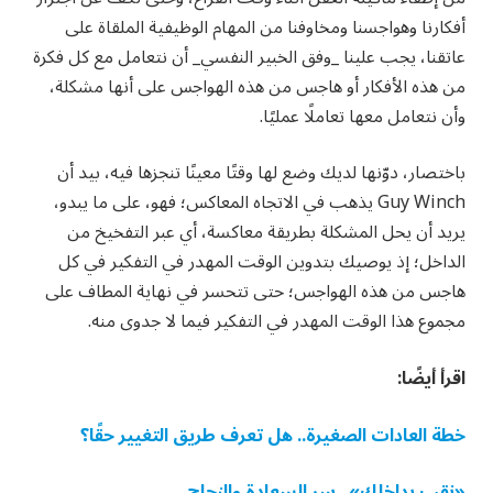
أفكارنا وهواجسنا ومخاوفنا من المهام الوظيفية الملقاة على
عاتقنا، يجب علينا _وفق الخبير النفسي_ أن نتعامل مع كل فكرة
من هذه الأفكار أو هاجس من هذه الهواجس على أنها مشكلة،
وأن نتعامل معها تعاملًا عمليًا.
باختصار، دوّنها لديك وضع لها وقتًا معينًا تنجزها فيه، بيد أن
Guy Winch يذهب في الاتجاه المعاكس؛ فهو، على ما يبدو،
يريد أن يحل المشكلة بطريقة معاكسة، أي عبر التفخيخ من
الداخل؛ إذ يوصيك بتدوين الوقت المهدر في التفكير في كل
هاجس من هذه الهواجس؛ حتى تتحسر في نهاية المطاف على
مجموع هذا الوقت المهدر في التفكير فيما لا جدوى منه.
اقرأ أيضًا:
خطة العادات الصغيرة.. هل تعرف طريق التغيير حقًا؟
«نقب بداخلك».. سر السعادة والنجاح