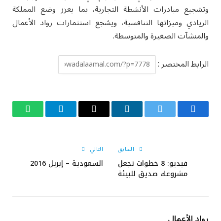
وتشجيع مبادرات الأنشطة التجارية، بما يعزز وضع المملكة
الريادي وميزاتها التنافسية، ويشجع استثمارات رواد الأعمال
والمنشآت الصغيرة والمتوسطة.
الرابط المختصر :
فيسبوك
تويتر
لينكدإن
البريد
تيلقرام
واتساب
الإلكتروني
السابق
التالي
فيديو: 8 خطوات تجعل
السعودية – إبريل 2016
مشروعك صديق للبيئة
رواد الأعمال