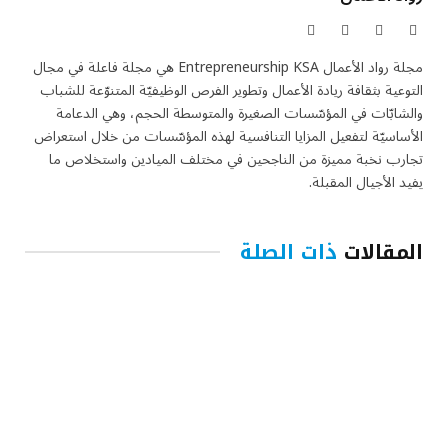
X
فيسبوك
الانستغرام
لينكدإن
(Twitter)
مجلة رواد الأعمال Entrepreneurship KSA هي مجلة فاعلة في مجال
التوعية بثقافة ريادة الأعمال وتطوير الفرص الوظيفيّة المتنوّعة للشباب
والشابّات في المؤسّسات الصغيرة والمتوسطة الحجم، وهي الدعامة
الأساسيّة لتفعيل المزايا التنافسية لهذه المؤسّسات من خلال استعراض
تجارب نخبة مميزة من الناجحين في مختلف الميادين واستخلاص ما
يفيد الأجيال المقبلة.
المقالات
ذات الصلة