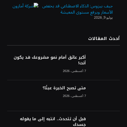
جيف بيزوس: الذكاء الاصطناعي قد يخفض
الأسعار ويرفع مستوى المعيشة
يوليو 9, 2026
الدولار الأمريكي يتراجع قرب أدنى مستوياته
في ستة أسابيع وسط تفاؤل بشأن الشرق
الأوسط
أحدث المقالات
أسعار النفط تواصل التراجع للجلسة الثالثة مع
ترقب تطورات الوساطة بشأن الحرب
أكبر عائق أمام نمو مشروعك قد يكون
أنت!
7 أغسطس، 2026
متى تصبح الخبرة عبئًا؟
7 أغسطس، 2026
قبل أن تتحدث.. انتبه إلى ما يقوله
جسدك