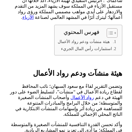
شاكماك”؛ الرئيس التنفيذي لهيئة الأزياء، أكد خلالها أن
مستقبل الأزياء في المملكة سوف يشهد المزيد من ‏التقدم
والازدهار على أيدي مواهب مصممي المملكة ورؤى رواد
أعمالها؛ ليترك ‏أثرًا في المشهد العالمي لصناعة
الأزياء
.‏
فهرس المحتوي
‏ ‏ هيئة منشآت ودعم رواد الأعمال
استثمارات رأس المال الجريء
‏ ‏
هيئة منشآت ودعم رواد الأعمال
وتضمن التقرير لقاءً مع سعود ‏السبهان؛ نائب المحافظ
لقطاع ريادة الأعمال في “منشآت”، لتسليط الضوء على دور
الهيئة في دعم
رواد الأعمال
وأصحاب المنشآت ‏الصغيرة
والمتوسطة؛ من خلال البرامج والمبادرات المتنوعة
للمساهمة في زيادة ‏أثر وإسهامات المنشآت الابتكارية في
الناتج المحلي الإجمالي للمملكة.‏
وأكد تحسن القدرة التنافسية للمنشآت الصغيرة والمتوسطة
في المملكة؛ ما ‏أدى إلى تعزيز نمو المشاريع الريادية.‏