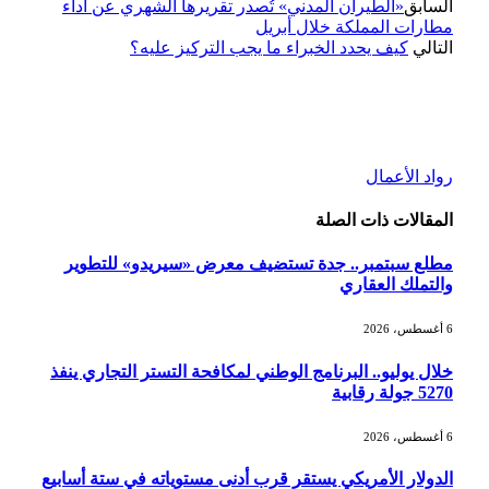
السابق
«الطيران المدني» تُصدر تقريرها الشهري عن أداء
مطارات المملكة خلال أبريل
التالي
كيف يحدد الخبراء ما يجب التركيز عليه؟
رواد الأعمال
المقالات
ذات الصلة
مطلع سبتمبر.. جدة تستضيف معرض «سيريدو» للتطوير
والتملك العقاري
6 أغسطس، 2026
خلال يوليو.. البرنامج الوطني لمكافحة التستر التجاري ينفذ
5270 جولة رقابية
6 أغسطس، 2026
الدولار الأمريكي يستقر قرب أدنى مستوياته في ستة أسابيع