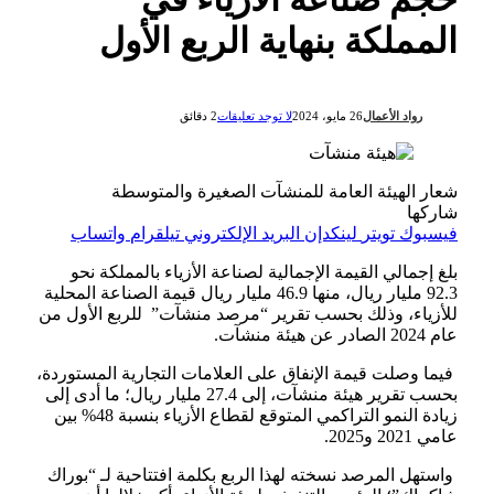
المملكة بنهاية الربع الأول
رواد الأعمال
26 مايو، 2024
لا توجد تعليقات
2 دقائق
شعار الهيئة العامة للمنشآت الصغيرة والمتوسطة
شاركها
فيسبوك
تويتر
لينكدإن
البريد الإلكتروني
تيلقرام
واتساب
بلغ إجمالي القيمة الإجمالية لصناعة الأزياء بالمملكة نحو
‏‏92.3 مليار ريال، منها 46.9 مليار ريال قيمة الصناعة المحلية
للأزياء، وذلك ‏بحسب تقرير “مرصد منشآت” للربع الأول من
عام 2024 الصادر عن هيئة منشآت.‏
‏ فيما وصلت قيمة الإنفاق على العلامات التجارية المستوردة،
بحسب تقرير هيئة منشآت، إلى ‏‏27.4 مليار ريال؛ ما أدى إلى
زيادة النمو التراكمي المتوقع لقطاع الأزياء ‏بنسبة 48% بين
عامي 2021 و2025.‏
‏ واستهل المرصد نسخته لهذا الربع بكلمة افتتاحية لـ “بوراك