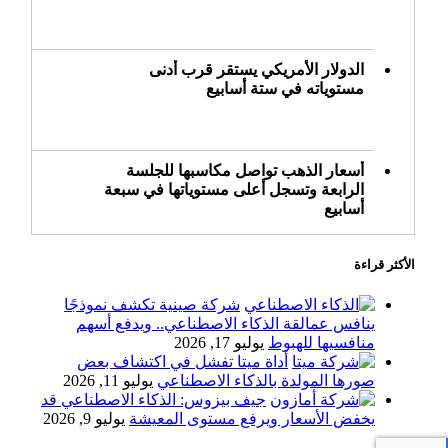
الدولار الأمريكي يستقر قرب أدنى
مستوياته في ستة أسابيع
أسعار الذهب تواصل مكاسبها للجلسة
الرابعة وتسجل أعلى مستوياتها في سبعة
أسابيع
الأكثر قراءة
أسعار النفط ترتفع وسط ترقب نتائج
المحادثات بشأن مضيق هرمز
شركة صينية تكشف نموذجًا
ينافس عمالقة الذكاء الاصطناعي.. ويدفع أسهم
منافسيها للهبوط
يوليو 17, 2026
أداة ميتا تفشل في اكتشاف بعض
«طيران الرياض» يدشن أولى رحلاته إلى
صورها المولدة بالذكاء الاصطناعي
يوليو 11, 2026
مومباي ويضيف الوجهة التشغيلية الثامنة
جيف بيزوس: الذكاء الاصطناعي قد
يخفض الأسعار ويرفع مستوى المعيشة
يوليو 9, 2026