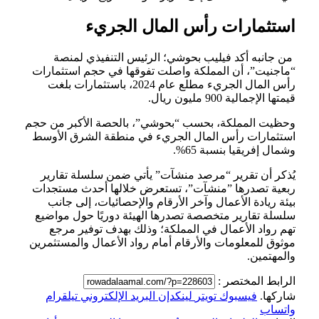
استثمارات رأس المال الجريء
‏ من جانبه أكد فيليب بحوشي؛ الرئيس التنفيذي لمنصة
“ماجنيت”، أن المملكة ‏واصلت تفوقها في حجم استثمارات
رأس المال الجريء مطلع عام 2024، ‏باستثمارات بلغت
قيمتها الإجمالية 900 مليون ريال.‏
وحظيت المملكة، بحسب “بحوشي”، بالحصة الأكبر من حجم
استثمارات رأس المال ‏الجريء في منطقة الشرق الأوسط
وشمال إفريقيا بنسبة 65%.‏
يُذكر أن تقرير “مرصد منشآت” يأتي ضمن سلسلة تقارير
ربعية تصدرها ‏‏”منشآت”، تستعرض خلالها أحدث مستجدات
بيئة ريادة الأعمال وآخر الأرقام ‏والإحصائيات، إلى جانب
سلسلة تقارير متخصصة تصدرها الهيئة دوريًا حول ‏مواضيع
تهم رواد الأعمال في المملكة؛ وذلك بهدف توفير مرجع
موثوق ‏للمعلومات والأرقام أمام رواد الأعمال والمستثمرين
والمهتمين.‏
الرابط المختصر :
شاركها.
فيسبوك
تويتر
لينكدإن
البريد الإلكتروني
تيلقرام
واتساب