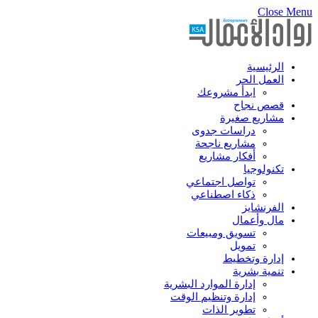
Close Menu
الرئيسية
العمل الحر
ابدأ مشروعك
قصص نجاح
مشاريع صغيرة
دراسات جدوى
مشاريع ناجحة
أفكار مشاريع
تكنولوجيا
تواصل اجتماعي
ذكاء اصطناعي
الفرنشايز
مال وأعمال
تسويق ومبيعات
تمويل
إدارة وتخطيط
تنمية بشرية
إدارة الموارد البشرية
إدارة وتنظيم الوقت
تطوير الذات