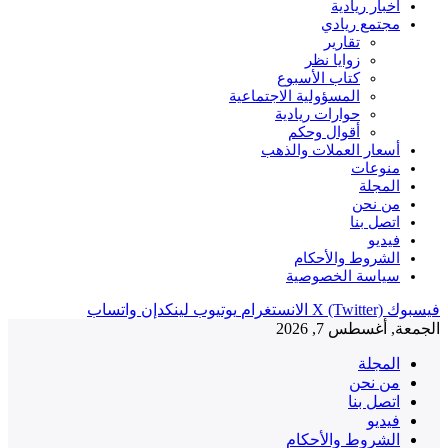
أخبار ريادية
مجتمع ريادي
تقارير
زوايا نظر
كتاب الأسبوع
المسؤولية الاجتماعية
حوارات ريادية
أقوال وحكم
أسعار العملات والذهب
منوعات
المجلة
من نحن
اتصل بنا
فيديو
الشروط والأحكام
سياسة الخصوصية
فيسبوك
X (Twitter)
الانستغرام
يوتيوب
لينكدإن
واتساب
الجمعة, أغسطس 7, 2026
المجلة
من نحن
اتصل بنا
فيديو
الشروط والأحكام