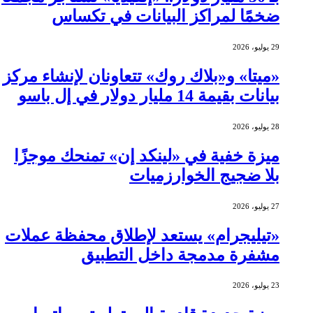
ضخمًا لمراكز البيانات في تكساس
29 يوليو، 2026
«ميتا» و«بلاك روك» تتعاونان لإنشاء مركز
بيانات بقيمة 14 مليار دولار في إل باسو
28 يوليو، 2026
ميزة خفية في «لينكد إن» تمنحك موجزًا
بلا ضجيج الخوارزميات
27 يوليو، 2026
«تيليجرام» يستعد لإطلاق محفظة عملات
مشفرة مدمجة داخل التطبيق
23 يوليو، 2026