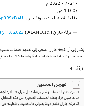
▪21 -7 – 2022 م
▪10:00 ص
▪قاعة الاجتماعات بغرفة جازان
/F4p8RSxD4U
— غرفة جازان (@JAZANCCI)
uly 18, 2022
يُشار إلى أن غرفة جازان تسعى إلى تقديم خدمات متميزة 
المستمر، وتنمية المنطقة اقتصاديًا واجتماعيًا؛ بما يح
اقرأ أيضًا:
فهرس المحتوي
مركز دعم المنشآت يقدم ورشة عمل حول «مبادرة الإعف
تفاصيل قرار إعفاء المنشآت الصغيرة من دفع المقابل ا
غرفة جازان تقدم دورة بعنوان «التخطيط وفاعليته في حي