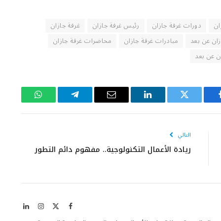
ان
دورات غرفة جازان
رئيس غرفة جازان
غرفة جازان
زان عن بعد
مبادرات غرفة جازان
محاضرات غرفة جازان
ن عن بعد
يسبوك
تويتر
لينكدإن
البريد
تيلقرام
واتساب
الإلكتروني
التالي
ريادة الأعمال التكنولوجية.. مفهوم دائم التطور
X
فيسبوك
الانستغرام
لينكدإن
(Twitter)