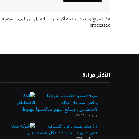
هذا الموقع يستخدم خدمة أكيسميت للتقليل من البريد المزعجة.
.
processed
الأكثر قراءة
شركة صينية تكشف نموذجًا
ينافس عمالقة الذكاء
الاصطناعي.. ويدفع أسهم منافسيها للهبوط
يوليو 17, 2026
أداة ميتا تفشل في اكتشاف
بعض صورها المولدة بالذكاء الاصطناعي
يوليو 11, 2026