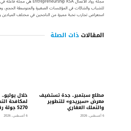
مجلة رواد الأعمال eurship KSA
للشباب والشابّات في المؤسّسات الصغيرة والمتوسطة الحجم، وهي 
استعراض تجارب نخبة مميزة من الناجحين في مختلف الميادين واس
المقالات
ذات الصلة
مطلع سبتمبر.. جدة تستضيف
خلال يوليو.. 
معرض «سيريدو» للتطوير
لمكافحة التس
والتملك العقاري
5270 جولة رقابية
6 أغسطس، 2026
6 أغسطس، 2026