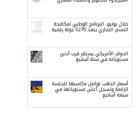
خلال يوليو.. البرنامج الوطني لمكافحة
التستر التجاري ينفذ 5270 جولة رقابية
الدولار الأمريكي يستقر قرب أدنى
مستوياته في ستة أسابيع
أسعار الذهب تواصل مكاسبها للجلسة
الرابعة وتسجل أعلى مستوياتها في
سبعة أسابيع
أسعار النفط ترتفع وسط ترقب نتائج
المحادثات بشأن مضيق هرمز