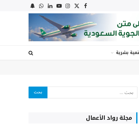
X
فيسبوك
الانستغرام
يوتيوب
لينكدإن
واتساب
Snapchat
(Twitter)
نمية بشرية
مجلة رواد الأعمال