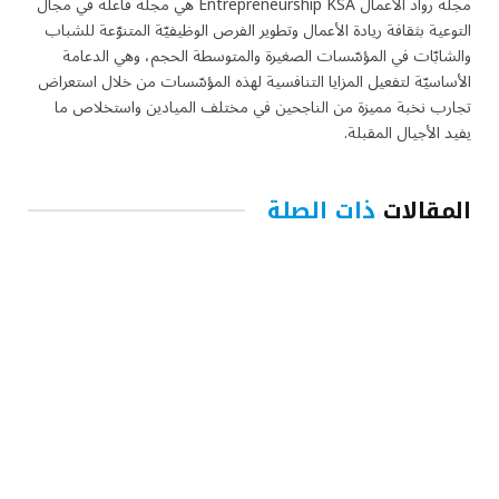
مجلة رواد الأعمال Entrepreneurship KSA هي مجلة فاعلة في مجال
التوعية بثقافة ريادة الأعمال وتطوير الفرص الوظيفيّة المتنوّعة للشباب
والشابّات في المؤسّسات الصغيرة والمتوسطة الحجم، وهي الدعامة
الأساسيّة لتفعيل المزايا التنافسية لهذه المؤسّسات من خلال استعراض
تجارب نخبة مميزة من الناجحين في مختلف الميادين واستخلاص ما
يفيد الأجيال المقبلة.
المقالات
ذات الصلة