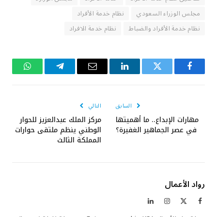
مجلس الوزراء السعودي
نظام خدمة الأفراد
نظام خدمة الأفراد والضباط
نظام خدمة الافراد
فيسبوك
تويتر
لينكدإن
البريد
تيلقرام
واتساب
الإلكتروني
السابق
التالي
مهارات الإبداع.. ما أهميتها
مركز الملك عبدالعزيز للحوار
في عصر الجماهير الغفيرة؟
الوطني ينظم ملتقى حوارات
المملكة الثالث
رواد الأعمال
فيسبوك
X
الانستغرام
لينكدإن
(Twitter)