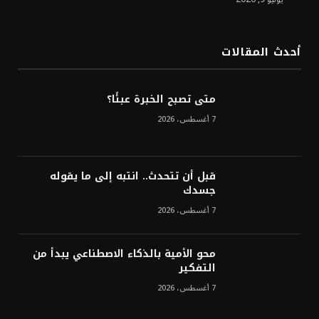
الدولار الأمريكي يتراجع قرب أدنى مستوياته
في ستة أسابيع وسط تفاؤل بشأن الشرق
الأوسط
أحدث المقالات
أسعار النفط تواصل التراجع للجلسة الثالثة مع
ترقب تطورات الوساطة بشأن الحرب
متى تصبح الخبرة عبئًا؟
7 أغسطس، 2026
قبل أن تتحدث.. انتبه إلى ما يقوله
جسدك
7 أغسطس، 2026
محو الأمية بالذكاء الاصطناعي يبدأ من
التفكير
7 أغسطس، 2026