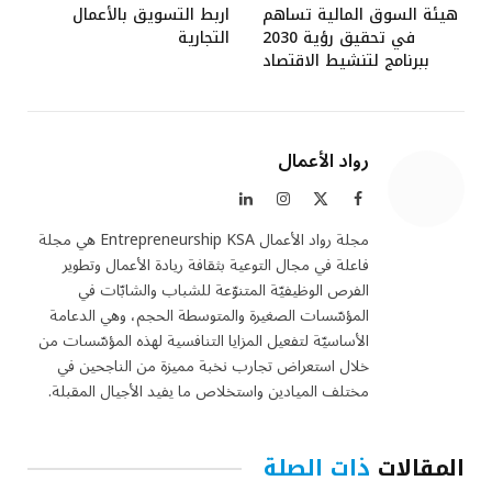
هيئة السوق المالية تساهم
اربط التسويق بالأعمال
في تحقيق رؤية 2030
التجارية
ببرنامج لتنشيط الاقتصاد
رواد الأعمال
فيسبوك
X
الانستغرام
لينكدإن
(Twitter)
مجلة رواد الأعمال Entrepreneurship KSA هي مجلة
فاعلة في مجال التوعية بثقافة ريادة الأعمال وتطوير
الفرص الوظيفيّة المتنوّعة للشباب والشابّات في
المؤسّسات الصغيرة والمتوسطة الحجم، وهي الدعامة
الأساسيّة لتفعيل المزايا التنافسية لهذه المؤسّسات من
خلال استعراض تجارب نخبة مميزة من الناجحين في
مختلف الميادين واستخلاص ما يفيد الأجيال المقبلة.
المقالات
ذات الصلة