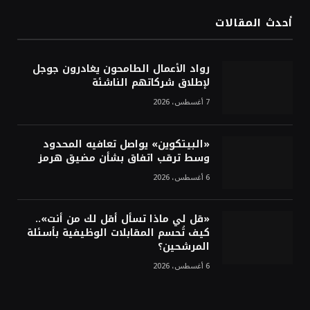
الأوسط
أحدث المقالات
أسعار النفط تواصل التراجع للجلسة الثالثة مع
ترقب تطورات الوساطة بشأن الحرب
رواد الأعمال الطامحون يغادرون جوجل
لإطلاق شركاتهم الناشئة
7 أغسطس، 2026
«البيتكوين» يواصل تعافيه المحدود
وسط ترقب اتفاق بشأن مضيق هرمز
6 أغسطس، 2026
«قل لي ماذا تسأل أقل لك من أنت»..
كيف تُحسم المقابلات الوظيفية بأسئلة
المرشحين؟
6 أغسطس، 2026