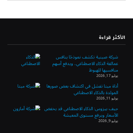
أسعار النفط ترتفع وسط ترقب نتائج المحادثات
بشأن مضيق هرمز
«طيران الرياض» يدشن أولى رحلاته إلى مومباي
الأكثر قراءة
ويضيف الوجهة التشغيلية الثامنة
شركة صينية تكشف نموذجًا ينافس
عمالقة الذكاء الاصطناعي.. ويدفع أسهم
وزير الاستثمار: الموافقة على رخصة مزاولة
منافسيها للهبوط
الأنشطة المالية عابرة الحدود تطوير للبيئة
يوليو 17, 2026
الاستثمارية
أداة ميتا تفشل في اكتشاف بعض صورها
المولدة بالذكاء الاصطناعي
الذهب يسجل أعلى مستوى في أسبوعين بدعم
يوليو 11, 2026
من تراجع الدولار
جيف بيزوس: الذكاء الاصطناعي قد يخفض
الأسعار ويرفع مستوى المعيشة
يوليو 9, 2026
الدولار الأمريكي يتراجع قرب أدنى مستوياته
في ستة أسابيع وسط تفاؤل بشأن الشرق