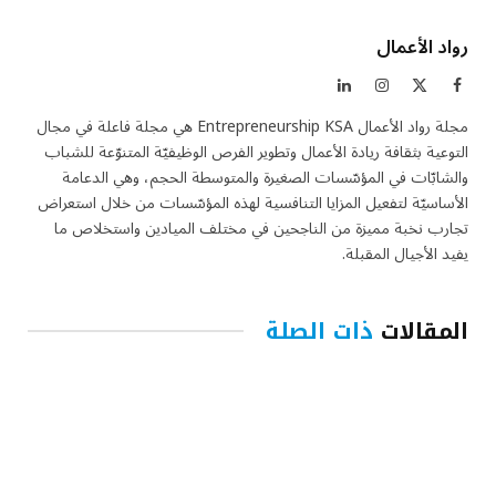
رواد الأعمال
فيسبوك
X
الانستغرام
لينكدإن
(Twitter)
مجلة رواد الأعمال Entrepreneurship KSA هي مجلة فاعلة في مجال
التوعية بثقافة ريادة الأعمال وتطوير الفرص الوظيفيّة المتنوّعة للشباب
والشابّات في المؤسّسات الصغيرة والمتوسطة الحجم، وهي الدعامة
الأساسيّة لتفعيل المزايا التنافسية لهذه المؤسّسات من خلال استعراض
تجارب نخبة مميزة من الناجحين في مختلف الميادين واستخلاص ما
يفيد الأجيال المقبلة.
المقالات
ذات الصلة