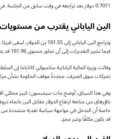
0.7011 دولار بعد تراجعه في وقت سابق من الجلسة. في حين بلغ الدولار النيوزيلندي 0.573 دولار.
الين الياباني يقترب من مستويات 
وتراجع الين الياباني إلى 161.55 
فيما تشير التقديرات إلى أن تجاوز مستوى 161.96 قد يدفع العملة اليابانية إلى أضعف مستوياتها منذ عام 1986.
وقالت وزيرة المالية اليابانية ساتسوكي كاتاياما إن ا
تحركات سوق الصرف. مجددةً موقف الحكومة بشأن مراق
وفي هذا السياق، أوضح مات سيمبسون؛ كبير محللي الأسوا
خاصة أن التدخل في مواجهة سياسة نقدية متشددة من جان
قد يكون مكلفًا وغير مجدٍ.