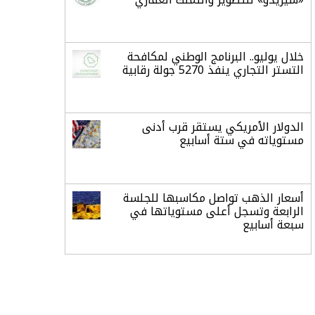
خلال يوليو.. البرنامج الوطني لمكافحة
التستر التجاري ينفذ 5270 جولة رقابية
الدولار الأمريكي يستقر قرب أدنى
مستوياته في ستة أسابيع
أسعار الذهب تواصل مكاسبها للجلسة
الرابعة وتسجل أعلى مستوياتها في
سبعة أسابيع
أسعار النفط ترتفع وسط ترقب نتائج
المحادثات بشأن مضيق هرمز