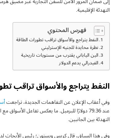
إلى ضمان المرور الآمن للسفن التجارية عبر مضيق هرمز ال
التهدئة الإقليمية.
فهرس المحتوي
النفط يتراجع والأسواق تراقب تطورات الطاقة
نظرة محايدة للجنيه الإسترليني
الين الياباني يقترب من مستويات تاريخية
الفيدرالي يدعم الدولار
النفط يتراجع والأسواق تراقب تطو
وفي أعقاب الإعلان عن التفاهمات الجديدة، تراجعت
أسع
عند 79.36 دولارًا للبرميل. ما يعكس تفاعل الأسو
التهدئة بين الجانبين.
وفي هذا السياق، قال كريس ويستون؛ رئيس الأبحاث لدى 