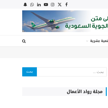
X
فيسبوك
الانستغرام
يوتيوب
لينكدإن
واتساب
Snapchat
(Twitter)
نمية بشرية
مجلة رواد الأعمال