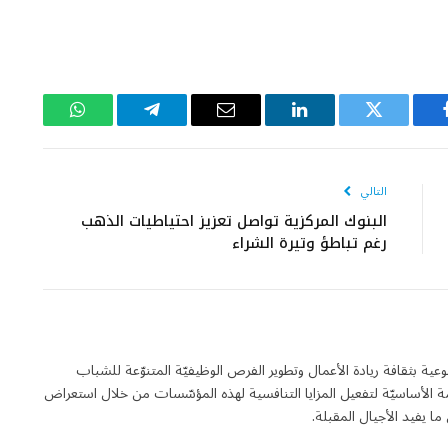
يسبوك
تويتر
لينكدإن
البريد
تيلقرام
واتساب
الإلكتروني
التالي
البنوك المركزية تواصل تعزيز احتياطيات الذهب
رغم تباطؤ وتيرة الشراء
لة فاعلة في مجال التوعية بثقافة ريادة الأعمال وتطوير الفرص الوظيفيّة المتنوّعة للشباب
 الأساسيّة لتفعيل المزايا التنافسية لهذه المؤسّسات من خلال استعراض
 يفيد الأجيال المقبلة.