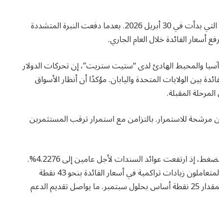
ومحا الين المكاسب التي حققها عقب سلسلة التدخلات التي بدأت في 30 أبريل 2026. بعدما دفعت النبرة المتشددة
فع أسعار الفائدة خلال العام الجاري.
آسيا والمحيط الهادئ لدى “ستيت ستريت”، إن تحركات الدولار
دة بين الولايات المتحدة واليابان. مؤكدًا أن أنظار الأسواق
لمرحلة المقبلة.
ن مرشحة للاستمرار. بالتزامن مع استمرار ترقب المستثمرين
وفي الوقت ذاته، بقيت سندات الخزانة الأمريكية تحت الضغط، إذ ارتفعت عوائد السندات لأجل عامين إلى 4.2276%.
وهو أعلى مستوى لها منذ مطلع عام 2025، بينما يتوقع المتعاملون زيادات تراكمية في أسعار الفائدة بنحو 43 نقطة
أساس خلال العام الحالي. مع تسعير كامل لاحتمال رفع بمقدار 25 نقطة أساس بحلول سبتمبر. ما يواصل تقديم الدعم