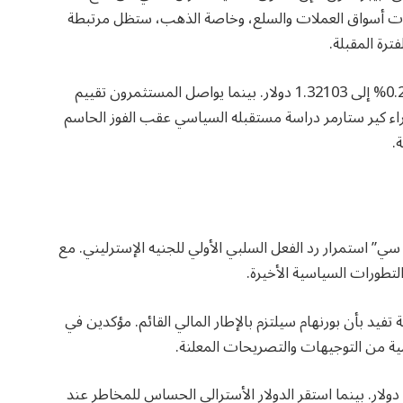
حركات أسواق العملات والسلع، وخاصة الذهب، ستظل مرتبطة
ترة المقبلة.
وفي سوق العملات، انخفض الجنيه الإسترليني بنسبة 0.21% إلى 1.32103 دولار. بينما يواصل المستثمرون تقييم
زراء كير ستارمر دراسة مستقبله السياسي عقب الفوز الحاسم
.
ي” استمرار رد الفعل السلبي الأولي للجنيه الإسترليني. مع
التطورات السياسية الأخيرة.
تفيد بأن بورنهام سيلتزم بالإطار المالي القائم. مؤكدين في
ية من التوجيهات والتصريحات المعلنة.
وفي الوقت نفسه، قلص اليورو خسائره ليسجل 1.14647 دولار. بينما استقر الدولار الأسترالي الحساس للمخاطر عند