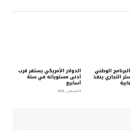
البرنامج الوطني
الدولار الأمريكي يستقر قرب
تر التجاري ينفذ
أدنى مستوياته في ستة
أسابيع
6 أغسطس، 2026