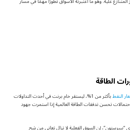
متنازع عليه. وهو ما اعتبرته الأسواق تطورًا مهمًا في مسار
رات الطاقة
ار النفط
بأكثر من 1%، ليستقر خام برنت في أحدث التداولات
اق مع احتمالات تحسن تدفقات الطاقة العالمية إذا استمرت جهود
“بيبرستون”، إن السوق الفعلية لا تزال تعاني من شح