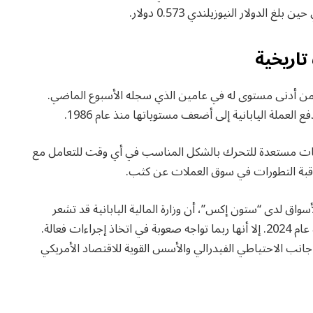
تاريخية
ين للدولار، ليبقى قريبًا من أدنى مستوى له في عامين الذي سجله الأسبوع الماضي.
لسلطات مستعدة للتحرك بالشكل المناسب في أي وقت للتعامل مع
بة التطورات في سوق العملات عن كثب.
ق لدى “ستون إكس”، أن وزارة المالية اليابانية قد تشعر
بالإرهاق من متابعة ارتفاع الدولار مقابل الين باتجاه ذروة عام 2024. إلا أنها ربما تواجه صعوبة في اتخاذ إجراءات فعالة.
ب الاحتياطي الفيدرالي والأسس القوية للاقتصاد الأمريكي