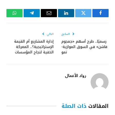
فيسبوك
تويتر
لينكدإن
البريد
تيلقرام
واتساب
الإلكتروني
السابق
التالي
رسميًا.. طرح أسهم «جمجوم
إدارة المشاريع أم القيمة
فاشن» في السوق الموازية-
الإستراتيجية؟.. المعركة
نمو
الخفية لنجاح المؤسسات
رواد الأعمال
المقالات
ذات الصلة