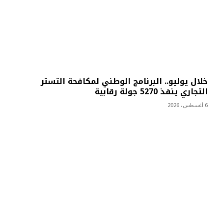
خلال يوليو.. البرنامج الوطني لمكافحة التستر
التجاري ينفذ 5270 جولة رقابية
6 أغسطس، 2026