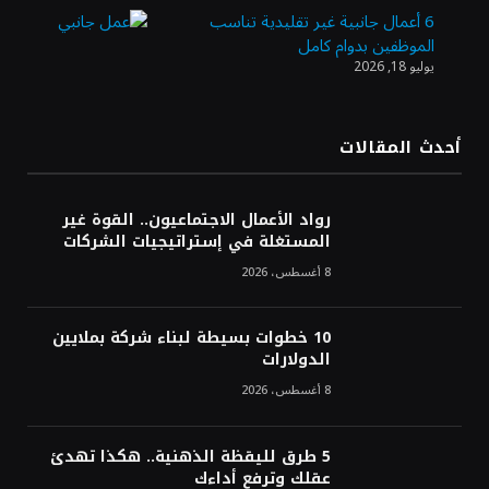
6 أعمال جانبية غير تقليدية تناسب
الموظفين بدوام كامل
يوليو 18, 2026
الدولار الأمريكي يتراجع قرب أدنى مستوياته
في ستة أسابيع وسط تفاؤل بشأن الشرق
الأوسط
أحدث المقالات
أسعار النفط تواصل التراجع للجلسة الثالثة مع
ترقب تطورات الوساطة بشأن الحرب
رواد الأعمال الاجتماعيون.. القوة غير
المستغلة في إستراتيجيات الشركات
8 أغسطس، 2026
10 خطوات بسيطة لبناء شركة بملايين
الدولارات
8 أغسطس، 2026
5 طرق لليقظة الذهنية.. هكذا تهدئ
عقلك وترفع أداءك