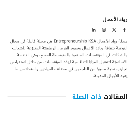
رواد الأعمال
فيسبوك
X
الانستغرام
لينكدإن
(Twitter)
مجلة رواد الأعمال Entrepreneurship KSA هي مجلة فاعلة في مجال
التوعية بثقافة ريادة الأعمال وتطوير الفرص الوظيفيّة المتنوّعة للشباب
والشابّات في المؤسّسات الصغيرة والمتوسطة الحجم، وهي الدعامة
الأساسيّة لتفعيل المزايا التنافسية لهذه المؤسّسات من خلال استعراض
تجارب نخبة مميزة من الناجحين في مختلف الميادين واستخلاص ما
يفيد الأجيال المقبلة.
المقالات
ذات الصلة