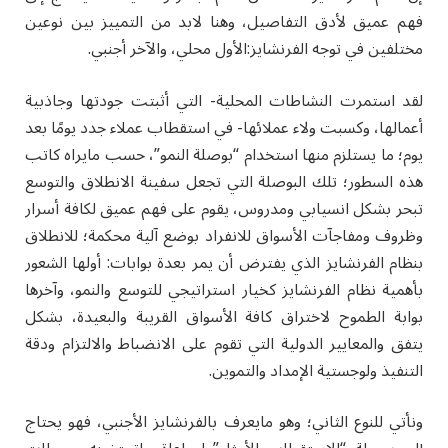
فهم عميق لأدق التفاصيل، وهنا لابد من التمييز بين نوعين
مختلفين في توجه الفرنشايز:الأول محلي، والآخر أجنبي.
لقد استمرت النشاطات المحلية- التي أثبتت جودتها وجاذبية
أعمالها، وكسبت ولاء عملائها- في استقطاب عملاء جدد يومًا بعد
يوم؛ ما يستلزم منها استخدام “بوصلة النمو”، حسب مايراه كاتب
هذه السطور؛ تلك البوصلة التي تجعل سفينة الانطلاق والتوسع
تبحر بشكل انسيابي ومدروس، يقوم على فهم عميق لكافة أسرار
وظروف ومفاجآت الأسواق للانفراد بوضع آلية محكمة؛ للانطلاق
بنظام الفرنشايز الذي يفترض أن يمر بعدة بوابات: أولها الشعور
بأهمية نظام الفرنشايز كخيار استراتيجي للتوسع والنمو، وآخرها
بوابة الطموح لاختراق كافة الأسواق القريبة والبعيدة، بشكل
يتفق والمعايير الدولية التي تقوم على الانضباط والالتزام ودقة
التنفيذ ولوجستية الإمداد والتموين.
ونأتي للنوع الثاني؛ وهو مايعرف بالفرنشايز الأجنبي، فهو يحتاج