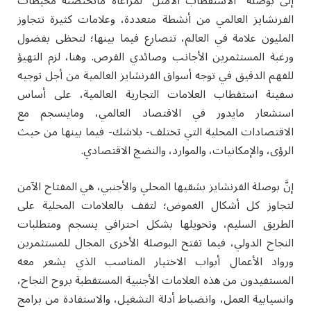
إلى بوصلة “الاستقطاب الأمثل” لمراعاة ماتحتضنه محيطات
الفرنشايز العالمي من أنشطة متعددة، وعلامات كثيرة تتجاوز
المليون علامة في العالم، تتصارع فيما بينها؛ لتحظى بفضول
ورغبة المستثمرين الأجانب وصائدي الفرص. وهنا، لزم التهيؤ
للفهم الدقيق في توجه أسواق الفرنشايز العالمية من أجل توجيه
سفينة استقطاب العلامات التجارية العالمية، على أساس
استشعار مايدور في الاقتصاد العالمي، وماينسجم مع
الاقتصادات المحلية التي تختلف- بلاشك- فيما بينها من حيث
الرؤى، والإمكانيات، والموارد، والنضج الاقتصادي.
إنَّ بوصلة الفرنشايز بشقيها المحلي والأجنبي، هي المفتاح الآمن
لتجاوز كل أشكال الغموض؛ لتقف بالعلامات المحلية على
الطريق السليم، وتحويلها بشكل احترافي ينسجم ومتطلبات
النجاح الدولي، فيما تفتح البوصلة الأخرى المجال للمستثمرين
ورواد الأعمال أبواب الاختيار المناسب الذي يشعر معه
المستفيدون من هذه العلامات الأجنبية المستقطبة بروح النجاح،
وانسيابية العمل، وانضباط أدلة التشغيل، والاستفادة من برامج