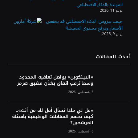
المولدة بالذكاء الاصطناعي
الذهب يسجل أعلى مستوى في أسبوعين بدعم
يوليو 11, 2026
من تراجع الدولار
جيف بيزوس: الذكاء الاصطناعي قد يخفض
الأسعار ويرفع مستوى المعيشة
يوليو 9, 2026
الدولار الأمريكي يتراجع قرب أدنى مستوياته
في ستة أسابيع وسط تفاؤل بشأن الشرق
الأوسط
أحدث المقالات
أسعار النفط تواصل التراجع للجلسة الثالثة مع
ترقب تطورات الوساطة بشأن الحرب
«البيتكوين» يواصل تعافيه المحدود
وسط ترقب اتفاق بشأن مضيق هرمز
6 أغسطس، 2026
«قل لي ماذا تسأل أقل لك من أنت»..
كيف تُحسم المقابلات الوظيفية بأسئلة
المرشحين؟
6 أغسطس، 2026