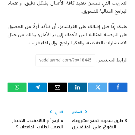
التدريب التي تضمن تنفيذ كافة الأعمال بشكل دقيق، واعتماد
البرامج المثالية للتسويق.
عليك إذًا قبل إقبالك على الفرنشايز، أن تتأكد أولًا من الحصول
على البوصلة المثالية التي تأخذك إلى بر الأمان؛ وذلك من خلال
الاستشارات العقلانية، والفكر الراجح، وإلى لقاء قريب.
الرابط المختصر :
فيسبوك
تويتر
لينكدإن
البريد
تيلقرام
واتساب
الإلكتروني
السابق
التالي
3 طرق سحرية تمنح مشروعك
»الربح أم الهدف».. الاختيار
التفوق على المنافسين
الصعب لطلاب الجامعات ؟