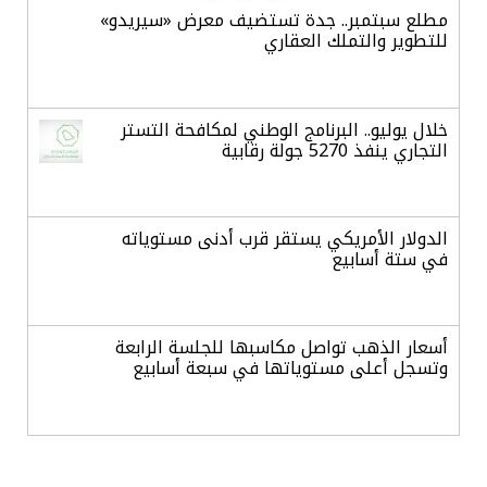
مطلع سبتمبر.. جدة تستضيف معرض «سيريدو»
للتطوير والتملك العقاري
خلال يوليو.. البرنامج الوطني لمكافحة التستر
التجاري ينفذ 5270 جولة رقابية
الدولار الأمريكي يستقر قرب أدنى مستوياته
في ستة أسابيع
أسعار الذهب تواصل مكاسبها للجلسة الرابعة
وتسجل أعلى مستوياتها في سبعة أسابيع
أسعار النفط ترتفع وسط ترقب نتائج المحادثات
بشأن مضيق هرمز