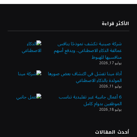
«طيران الرياض» يدشن أولى رحلاته إلى مومباي
الأكثر قراءة
ويضيف الوجهة التشغيلية الثامنة
شركة صينية تكشف نموذجًا ينافس
عمالقة الذكاء الاصطناعي.. ويدفع أسهم
وزير الاستثمار: الموافقة على رخصة مزاولة
منافسيها للهبوط
الأنشطة المالية عابرة الحدود تطوير للبيئة
يوليو 17, 2026
الاستثمارية
أداة ميتا تفشل في اكتشاف بعض صورها
المولدة بالذكاء الاصطناعي
الذهب يسجل أعلى مستوى في أسبوعين بدعم
يوليو 11, 2026
من تراجع الدولار
6 أعمال جانبية غير تقليدية تناسب
الموظفين بدوام كامل
يوليو 18, 2026
الدولار الأمريكي يتراجع قرب أدنى مستوياته
في ستة أسابيع وسط تفاؤل بشأن الشرق
الأوسط
أحدث المقالات