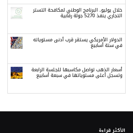
خلال يوليو.. البرنامج الوطني لمكافحة التستر
التجاري ينفذ 5270 جولة رقابية
الدولار الأمريكي يستقر قرب أدنى مستوياته
في ستة أسابيع
أسعار الذهب تواصل مكاسبها للجلسة الرابعة
وتسجل أعلى مستوياتها في سبعة أسابيع
أسعار النفط ترتفع وسط ترقب نتائج المحادثات
بشأن مضيق هرمز
«طيران الرياض» يدشن أولى رحلاته إلى مومباي
الأكثر قراءة