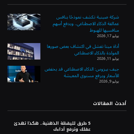
ويضيف الوجهة التشغيلية الثامنة
شركة صينية تكشف نموذجًا ينافس
عمالقة الذكاء الاصطناعي.. ويدفع أسهم
وزير الاستثمار: الموافقة على رخصة مزاولة
منافسيها للهبوط
الأنشطة المالية عابرة الحدود تطوير للبيئة
يوليو 17, 2026
الاستثمارية
أداة ميتا تفشل في اكتشاف بعض صورها
المولدة بالذكاء الاصطناعي
الذهب يسجل أعلى مستوى في أسبوعين بدعم
يوليو 11, 2026
من تراجع الدولار
جيف بيزوس: الذكاء الاصطناعي قد يخفض
الأسعار ويرفع مستوى المعيشة
يوليو 9, 2026
الدولار الأمريكي يتراجع قرب أدنى مستوياته
في ستة أسابيع وسط تفاؤل بشأن الشرق
الأوسط
أحدث المقالات
أسعار النفط تواصل التراجع للجلسة الثالثة مع
ترقب تطورات الوساطة بشأن الحرب
5 طرق لليقظة الذهنية.. هكذا تهدئ
عقلك وترفع أداءك