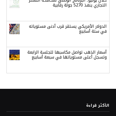
خلال يوليو.. البرنامج الوطني لمكافحة التستر
التجاري ينفذ 5270 جولة رقابية
الدولار الأمريكي يستقر قرب أدنى مستوياته
في ستة أسابيع
أسعار الذهب تواصل مكاسبها للجلسة الرابعة
وتسجل أعلى مستوياتها في سبعة أسابيع
أسعار النفط ترتفع وسط ترقب نتائج المحادثات
بشأن مضيق هرمز
«طيران الرياض» يدشن أولى رحلاته إلى مومباي
الأكثر قراءة
ويضيف الوجهة التشغيلية الثامنة