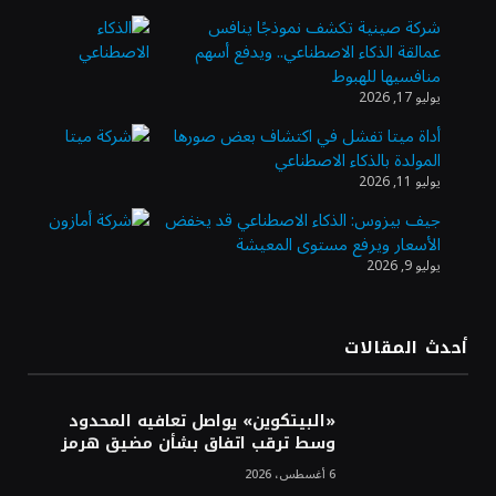
شركة صينية تكشف نموذجًا ينافس
عمالقة الذكاء الاصطناعي.. ويدفع أسهم
وزير الاستثمار: الموافقة على رخصة مزاولة
منافسيها للهبوط
الأنشطة المالية عابرة الحدود تطوير للبيئة
يوليو 17, 2026
الاستثمارية
أداة ميتا تفشل في اكتشاف بعض صورها
المولدة بالذكاء الاصطناعي
الذهب يسجل أعلى مستوى في أسبوعين بدعم
يوليو 11, 2026
من تراجع الدولار
جيف بيزوس: الذكاء الاصطناعي قد يخفض
الأسعار ويرفع مستوى المعيشة
يوليو 9, 2026
الدولار الأمريكي يتراجع قرب أدنى مستوياته
في ستة أسابيع وسط تفاؤل بشأن الشرق
الأوسط
أحدث المقالات
أسعار النفط تواصل التراجع للجلسة الثالثة مع
ترقب تطورات الوساطة بشأن الحرب
«البيتكوين» يواصل تعافيه المحدود
وسط ترقب اتفاق بشأن مضيق هرمز
6 أغسطس، 2026