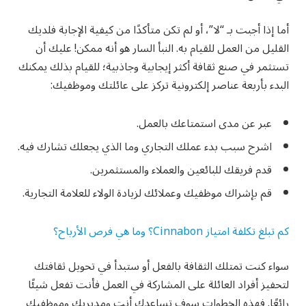
أما إذا أجبت بـ “لا”، أو لم تكن متأكدًا من كيفية الإجابة فلديك
القليل من العمل للقيام به. النبأ السار هو أنه ممكن! عليك أن
تستثمر في صنع ثقافة أكثر إيجابية وجاذبية؛ للقيام بذلك يمكنك
البدء بأربعة عناصر إلكترونية تركز على عائلتك وموظفيك:
عبر عن مدى استمتاعك بالعمل.
اشرح سبب بدء عملك التجاري وما الذي يجعلك تشارك فيه.
قدم فريقك للبائعين والعملاء والمستثمرين.
قم بإشراك موظفيك وعملائك لزيادة الولاء للعلامة التجارية.
كم تبلغ تكلفة امتياز Cinnabon؟ وما هي فرص الأرباح؟
سواء كنت تمتلك الثقافة بالفعل أو ستبدأ في تحويل ثقافتك
لتحفيز أفراد العائلة على المشاركة في العمل فأنت تفعل شيئًا
رائعًا. فهذه الخطوات سوف تساعدك أنت ومديريك وموظفيك