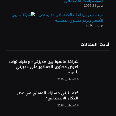
المولدة بالذكاء الاصطناعي
أرباح «تمكين» ترتفع إلى 28.1 مليون ريال في
يوليو 11, 2026
الربع الثاني مدعومة بنمو قطاع الأفراد
جيف بيزوس: الذكاء الاصطناعي قد يخفض
الأسعار ويرفع مستوى المعيشة
يوليو 9, 2026
«تاسي» يستهل جلسة الأربعاء بارتفاع طفيف
مدعومًا بالبنوك والمواد الأساسية
أحدث المقالات
“السعودية للطاقة” تعلن نتائج النصف الأول من
2026
شراكة عالمية بين «ديزني» و«تيك توك»
لعرض محتوى الجمهور على «ديزني
بلس»
6 أغسطس، 2026
كيف تبني مسارك المهني في عصر
الذكاء الاصطناعي؟
6 أغسطس، 2026