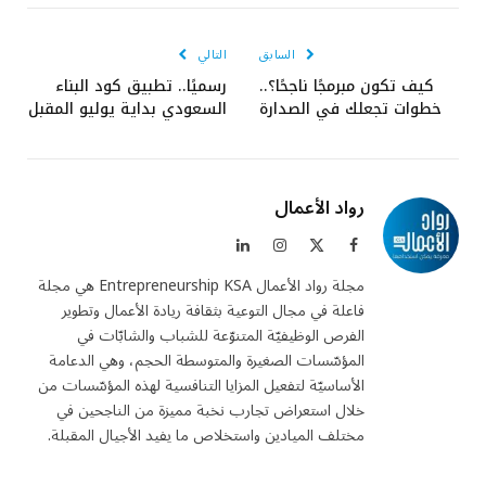
الإلكتروني
السابق
التالي
كيف تكون مبرمجًا ناجحًا؟..
رسميًا.. تطبيق كود البناء
خطوات تجعلك في الصدارة
السعودي بداية يوليو المقبل
رواد الأعمال
فيسبوك
X
الانستغرام
لينكدإن
(Twitter)
مجلة رواد الأعمال Entrepreneurship KSA هي مجلة
فاعلة في مجال التوعية بثقافة ريادة الأعمال وتطوير
الفرص الوظيفيّة المتنوّعة للشباب والشابّات في
المؤسّسات الصغيرة والمتوسطة الحجم، وهي الدعامة
الأساسيّة لتفعيل المزايا التنافسية لهذه المؤسّسات من
خلال استعراض تجارب نخبة مميزة من الناجحين في
مختلف الميادين واستخلاص ما يفيد الأجيال المقبلة.