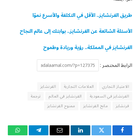
طريق الفرنشايز.. الأقل في التكلفة والأسرع نموًا
الأسئلة الشائعة عن الفرنشايز.. بوابتك إلى عالم النجاح
الفرنشايز في المملكة.. رؤية وريادة وطموح
الرابط المختصر :
الامتياز التجاري
العلامات التجارية
الفرنشايز
الفرنشايز في السعودية
الفرنشايز في العالم
ترجمة
فرنشايز
مانح الفرنشايز
ممنوح الفرنشايز
فيسبوك
تويتر
لينكدإن
البريد
تيلقرام
واتساب