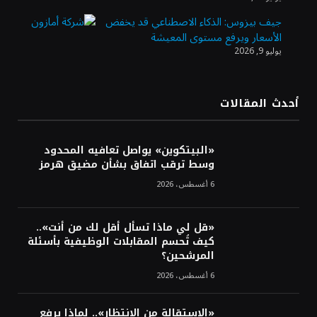
من تراجع الدولار
جيف بيزوس: الذكاء الاصطناعي قد يخفض
الأسعار ويرفع مستوى المعيشة
يوليو 9, 2026
الدولار الأمريكي يتراجع قرب أدنى مستوياته
في ستة أسابيع وسط تفاؤل بشأن الشرق
الأوسط
أحدث المقالات
أسعار النفط تواصل التراجع للجلسة الثالثة مع
ترقب تطورات الوساطة بشأن الحرب
«البيتكوين» يواصل تعافيه المحدود
وسط ترقب اتفاق بشأن مضيق هرمز
6 أغسطس، 2026
«قل لي ماذا تسأل أقل لك من أنت»..
كيف تُحسم المقابلات الوظيفية بأسئلة
المرشحين؟
6 أغسطس، 2026
«الاستقالة من الانتظار».. لماذا يرفع