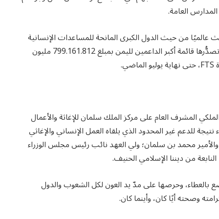
لمدارس العامة.
الث عالميًا من حيث الدول الكبرى المانحة للمساعدات الإنسانية
لدول العالم، بمبلغ 841.393.791 مليون دولار، إلى جانب تصدُّرها قائمة أكبر الداعمين لليمن بمبلغ 799.161.812 مليون
ي.
 الملكي المشرف العام على مركز الملك سلمان للإغاثة والأعمال
ء نتيجة للدعم غير المحدود الذي يلقاه العمل الإنساني والإغاثي
 والأمير محمد بن سلمان؛ ولي العهد نائب رئيس مجلس الوزراء
النابعة من ديننا الإسلامي الحنيف.
اصع بالعطاء، وحرصها على مدّ يد العون لكل الشعوب والدول
ته وصحته أيًا كان، وأينما كان.