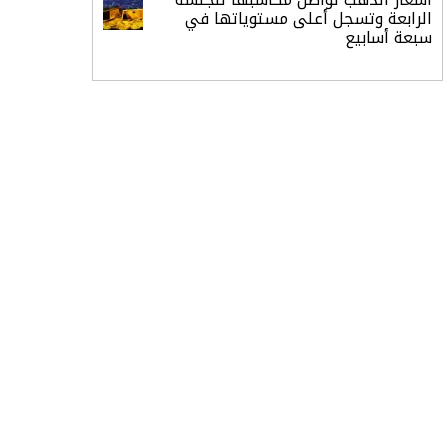
الرابعة وتسجل أعلى مستوياتها في
سبعة أسابيع
أسعار النفط ترتفع وسط ترقب نتائج
المحادثات بشأن مضيق هرمز
«طيران الرياض» يدشن أولى رحلاته إلى
مومباي ويضيف الوجهة التشغيلية
الثامنة
وزير الاستثمار: الموافقة على رخصة
مزاولة الأنشطة المالية عابرة الحدود
تطوير للبيئة الاستثمارية
الذهب يسجل أعلى مستوى في
أسبوعين بدعم من تراجع الدولار