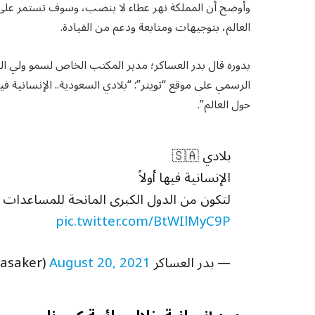
وأوضح أن المملكة نهر عطاء لا ينضب، وسوف تستمر على
العالم، بتوجيهات ومتابعة ودعم من القيادة.
بدوره قال بدر العساكر؛ ‎مدير المكتب ال
الرسمي على موقع “تويتر”: “بلادي السعودية.. الإنسانية فيه
حول العالم”.
بلادي 🇸🇦
الإنسانية فيها أولاً
لتكون من الدول الكبرى المانحة للمساعدات ال
pic.twitter.com/BtWIlMyC9P
— بدر العساكر Bader Al Asaker (@Badermasaker)
August 20, 2021