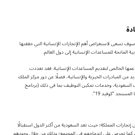
من احتفال “رواد الأعمال” باليوم الوطني السعودي 91 سوف نسعى لاستعراض أهم الإنجازات الإنسانية التي حققتها
بية المانحة للمساعدات الإنسانية إلى دول العالم.
ودعمها الخالص لتقديم المساعدات الإنسانية. فقد تعددت
يد من المبادرات الخيرية والإنسانية، فضلًا عن دور مركز الملك
ت السعودية، وخدمات تمكين التوظيف بما في ذلك (برنامج
المستجد “كوفيد 19”.
يث في اليوم الوطني السعودي 91 يطول عن إنجازات المملكة؛ حيث تعد السعودية من أكثر الدول استقبالًا
انًا، كما تحرص على اندماجهم في المجتمع؛ وذلك من خلال وجودهم