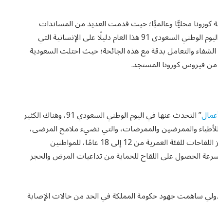
ة كورونا محليًّا وعالميًّا؛ حيث قدمت العديد من المساندات
الطبية والتعليمية والمواد الغذائية وغير الغذائية؛ ما يجعل اليوم الوطني السعودي 91 هذا العام دليلًا على الإنسانية التي
لشفاء والتعامل بدقة مع هذه الجائحة؛ حيث احتلت السعودية
افي من فيروس كورونا المستجد.
أعمال
” التحدث عنها في اليوم الوطني السعودي 91، وهناك الكثير
ضاء للأطباء والممرضين والممرضات، والتي تضيء ملامح المرضى،
بداية من إعلان وزارة الصحة عن توفر لقاح كورونا في مراكز اللقاحات للفئة العمرية من 12 إلى 18 عامًا، للمواطنين
سرعة الحصول على اللقاح للحماية من تداعيات المرض والحجز
لدولي ساهمت جهود حكومة المملكة في الحد من حالات الإصابة