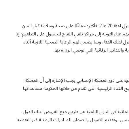
وأطلقت وزارة الصحة خدمة تلقي لقاح فيروس كورونا بالمنزل لفئة 70 عامًا فأكثر؛ حفاظًا على صحة وسلامة كبار السن
 عناء التوجه إلى مراكز تلقي اللقاح للحصول على التطعيم؛ إذ
لتلك الفئة، وبما يضمن لهم الرعاية الصحية اللازمة أثناء
والتدابير الوقائية التي توصي الوزارة بها.
وم الوطني السعودي 91 لتسليط الضوء على دور المملكة الإنساني يجب الإشارة إلى أن المملكة
القناة الرئيسية التي تقدم من خلالها الحكومة مساعداتها
مائية في الدول النامية عن طريق منح القروض لتلك الدول،
سسي، وتقديم التمويل والضمان للصادرات الوطنية غير النفطية.